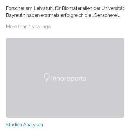
Forscher am Lehrstuhl für Biomaterialien der Universität
Bayreuth haben erstmals erfolgreich die „Genschere“
CRISPR-Cas9 bei Spinnen eingesetzt. Die Spinnen
More than 1 year ago
produzierten nach der Gen-Editierung rot
fluoreszierende Spinnenseide. Über ihre Ergebnisse
berichten die Forscher im Fachjournal Angewandte
Chemie. What for? Spinnenseide ist eine der
interessantesten Fasern im Bereich der
Materialwissenschaften: Insbesondere ihr Abseilfaden
ist enorm reißfest, dabei jedoch elastisch, leicht und
biologisch abbaubar. Wenn es gelingt, die Produktion
der Spinnenseide in vivo – im lebenden Tier – zu
beeinflussen und damit Einblicke…
Studien Analysen