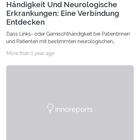
Händigkeit Und Neurologische
Erkrankungen: Eine Verbindung
Entdecken
Dass Links- oder Gemischthändigkeit bei Patientinnen
und Patienten mit bestimmten neurologischen
Erkrankungen wie Autismus-Spektrum-Störungen
More than 1 year ago
auffällig häufig vorkommt, ist eine oft berichtete
Beobachtung aus der Praxis. Die Verbindung von
Händigkeit und diesen Erkrankungen liegt
wahrscheinlich darin begründet, dass beide durch
Prozesse in der frühen Hirnentwicklung beeinflusst
werden. Verschiedene Studien untersuchten diesen
Zusammenhang für einzelne Erkrankungen und
konnten ihn mal belegen, mal nicht. Eine Meta-Analyse,
die ein internationales Forschungsteam aus Bochum,
Hamburg, Nimwegen und Athen durchgeführt hat,
zeigt, dass eine abweichende Händigkeit…