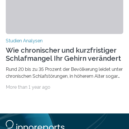
voraus – bedingt durch kürzere…
Studien Analysen
Wie chronischer und kurzfristiger
Schlafmangel Ihr Gehirn verändert
Rund 20 bis zu 35 Prozent der Bevölkerung leidet unter
chronischen Schlafstörungen, in höherem Alter sogar
die Hälfte aller Menschen. Fast jeder Jugendliche oder
More than 1 year ago
Erwachsene kennt zudem ein kurzfristiges Schlafdefizit:
ob Party, ein langer Arbeitstag, die Pflege Angehöriger
oder schlicht am Handy verdaddelt – die Möglichkeiten
zu wenig Schlaf zu bekommen sind vielfältig. Jülicher
Forscher:innen konnten in einer aktuellen Metastudie
zeigen, dass sich die jeweils beteiligten Gehirnregionen