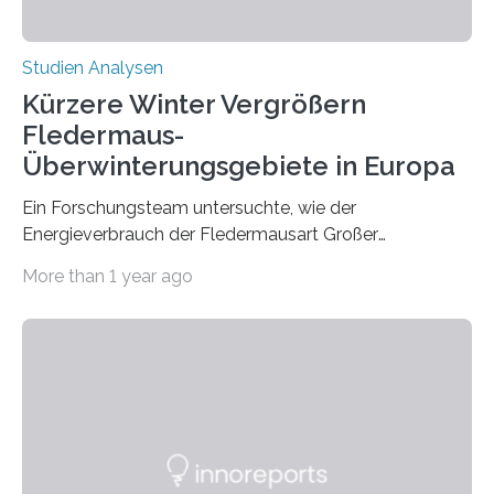
Studien Analysen
Kürzere Winter Vergrößern
Fledermaus-
Überwinterungsgebiete in Europa
Ein Forschungsteam untersuchte, wie der
Energieverbrauch der Fledermausart Großer
Abendsegler von der Temperatur beeinflusst wird, und
More than 1 year ago
erstellte ein Modell, mit dem sich vorhersagen lässt, in
welchen geographischen Breiten sie den Winterschlaf
überleben und wie sich ihre Überwinterungsgebiete im
Laufe der Zeit verändern könnten. Es zeichnet die
Verschiebung der Überwinterungsgebiete in den letzten
50 Jahren exakt nach und sagt eine weitere
Ausdehnung nach Nordosten um bis zu 14 Prozent des
derzeitigen Verbreitungsgebiets bis zum Jahr 2100