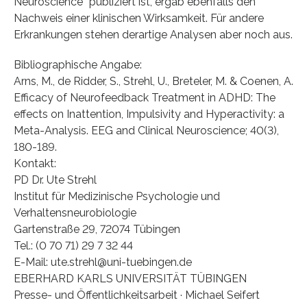
Neuroscience” publiziert ist, ergab ebenfalls den
Nachweis einer klinischen Wirksamkeit. Für andere
Erkrankungen stehen derartige Analysen aber noch aus.
Bibliographische Angabe:
Arns, M., de Ridder, S., Strehl, U., Breteler, M. & Coenen, A.
Efficacy of Neurofeedback Treatment in ADHD: The
effects on Inattention, Impulsivity and Hyperactivity: a
Meta-Analysis. EEG and Clinical Neuroscience; 40(3),
180-189.
Kontakt:
PD Dr. Ute Strehl
Institut für Medizinische Psychologie und
Verhaltensneurobiologie
Gartenstraße 29, 72074 Tübingen
Tel.: (0 70 71) 29 7 32 44
E-Mail: ute.strehl@uni-tuebingen.de
EBERHARD KARLS UNIVERSITÄT TÜBINGEN
Presse- und Öffentlichkeitsarbeit · Michael Seifert