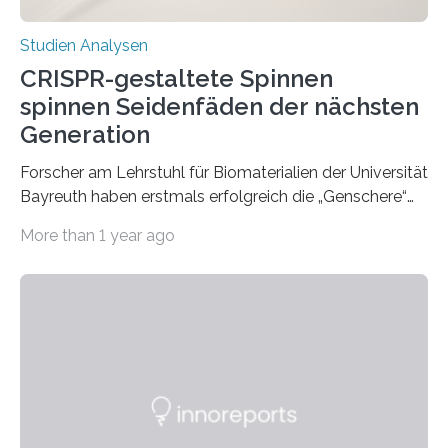
Studien Analysen
CRISPR-gestaltete Spinnen
spinnen Seidenfäden der nächsten
Generation
Forscher am Lehrstuhl für Biomaterialien der Universität
Bayreuth haben erstmals erfolgreich die „Genschere“
CRISPR-Cas9 bei Spinnen eingesetzt. Die Spinnen
More than 1 year ago
produzierten nach der Gen-Editierung rot
fluoreszierende Spinnenseide. Über ihre Ergebnisse
berichten die Forscher im Fachjournal Angewandte
Chemie. What for? Spinnenseide ist eine der
interessantesten Fasern im Bereich der
Materialwissenschaften: Insbesondere ihr Abseilfaden
ist enorm reißfest, dabei jedoch elastisch, leicht und
biologisch abbaubar. Wenn es gelingt, die Produktion
der Spinnenseide in vivo – im lebenden Tier – zu