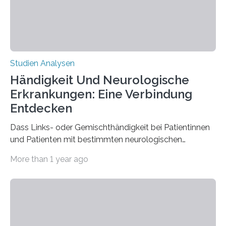
beeinflussen und damit Einblicke…
Studien Analysen
Händigkeit Und Neurologische
Erkrankungen: Eine Verbindung
Entdecken
Dass Links- oder Gemischthändigkeit bei Patientinnen
und Patienten mit bestimmten neurologischen
Erkrankungen wie Autismus-Spektrum-Störungen
More than 1 year ago
auffällig häufig vorkommt, ist eine oft berichtete
Beobachtung aus der Praxis. Die Verbindung von
Händigkeit und diesen Erkrankungen liegt
wahrscheinlich darin begründet, dass beide durch
Prozesse in der frühen Hirnentwicklung beeinflusst
werden. Verschiedene Studien untersuchten diesen