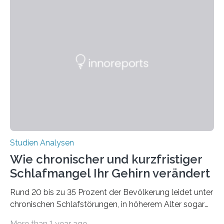
überleben und wie sich ihre Überwinterungsgebiete im
Laufe der Zeit verändern könnten. Es zeichnet die
Verschiebung der Überwinterungsgebiete in den letzten
50 Jahren exakt nach und sagt eine weitere
Ausdehnung nach Nordosten um bis zu 14 Prozent des
derzeitigen Verbreitungsgebiets bis zum Jahr 2100
voraus – bedingt durch kürzere…
Studien Analysen
Wie chronischer und kurzfristiger
Schlafmangel Ihr Gehirn verändert
Rund 20 bis zu 35 Prozent der Bevölkerung leidet unter
chronischen Schlafstörungen, in höherem Alter sogar
die Hälfte aller Menschen. Fast jeder Jugendliche oder
More than 1 year ago