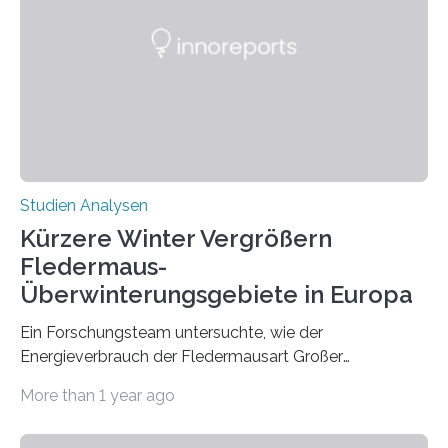
Zusammenhang für einzelne Erkrankungen und
konnten ihn mal belegen, mal nicht. Eine Meta-Analyse,
die ein internationales Forschungsteam aus Bochum,
Hamburg, Nimwegen und Athen durchgeführt hat,
zeigt, dass eine abweichende Händigkeit…
Studien Analysen
Kürzere Winter Vergrößern
Fledermaus-
Überwinterungsgebiete in Europa
Ein Forschungsteam untersuchte, wie der
Energieverbrauch der Fledermausart Großer
Abendsegler von der Temperatur beeinflusst wird, und
More than 1 year ago
erstellte ein Modell, mit dem sich vorhersagen lässt, in
welchen geographischen Breiten sie den Winterschlaf