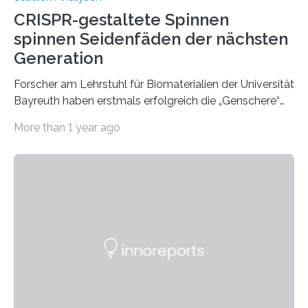
CRISPR-gestaltete Spinnen
spinnen Seidenfäden der nächsten
Generation
Forscher am Lehrstuhl für Biomaterialien der Universität
Bayreuth haben erstmals erfolgreich die „Genschere“
CRISPR-Cas9 bei Spinnen eingesetzt. Die Spinnen
More than 1 year ago
produzierten nach der Gen-Editierung rot
fluoreszierende Spinnenseide. Über ihre Ergebnisse
berichten die Forscher im Fachjournal Angewandte
Chemie. What for? Spinnenseide ist eine der
interessantesten Fasern im Bereich der
Materialwissenschaften: Insbesondere ihr Abseilfaden
ist enorm reißfest, dabei jedoch elastisch, leicht und
biologisch abbaubar. Wenn es gelingt, die Produktion
der Spinnenseide in vivo – im lebenden Tier – zu
beeinflussen und damit Einblicke…