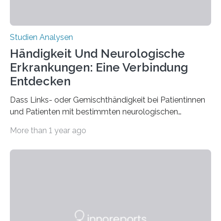
Studien Analysen
Händigkeit Und Neurologische
Erkrankungen: Eine Verbindung
Entdecken
Dass Links- oder Gemischthändigkeit bei Patientinnen
und Patienten mit bestimmten neurologischen
Erkrankungen wie Autismus-Spektrum-Störungen
More than 1 year ago
auffällig häufig vorkommt, ist eine oft berichtete
Beobachtung aus der Praxis. Die Verbindung von
Händigkeit und diesen Erkrankungen liegt
wahrscheinlich darin begründet, dass beide durch
Prozesse in der frühen Hirnentwicklung beeinflusst
werden. Verschiedene Studien untersuchten diesen
Zusammenhang für einzelne Erkrankungen und
konnten ihn mal belegen, mal nicht. Eine Meta-Analyse,