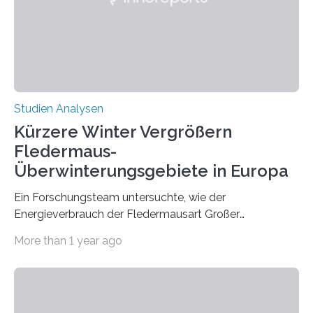
die ein internationales Forschungsteam aus Bochum,
Hamburg, Nimwegen und Athen durchgeführt hat,
zeigt, dass eine abweichende Händigkeit…
Studien Analysen
Kürzere Winter Vergrößern
Fledermaus-
Überwinterungsgebiete in Europa
Ein Forschungsteam untersuchte, wie der
Energieverbrauch der Fledermausart Großer
Abendsegler von der Temperatur beeinflusst wird, und
More than 1 year ago
erstellte ein Modell, mit dem sich vorhersagen lässt, in
welchen geographischen Breiten sie den Winterschlaf
überleben und wie sich ihre Überwinterungsgebiete im
Laufe der Zeit verändern könnten. Es zeichnet die