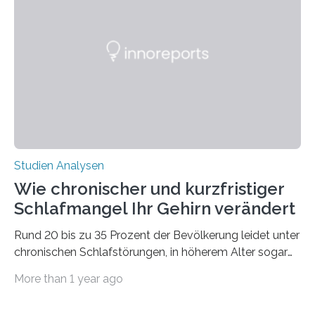
Verschiebung der Überwinterungsgebiete in den letzten
50 Jahren exakt nach und sagt eine weitere
Ausdehnung nach Nordosten um bis zu 14 Prozent des
derzeitigen Verbreitungsgebiets bis zum Jahr 2100
voraus – bedingt durch kürzere…
Studien Analysen
Wie chronischer und kurzfristiger
Schlafmangel Ihr Gehirn verändert
Rund 20 bis zu 35 Prozent der Bevölkerung leidet unter
chronischen Schlafstörungen, in höherem Alter sogar
die Hälfte aller Menschen. Fast jeder Jugendliche oder
More than 1 year ago
Erwachsene kennt zudem ein kurzfristiges Schlafdefizit:
ob Party, ein langer Arbeitstag, die Pflege Angehöriger