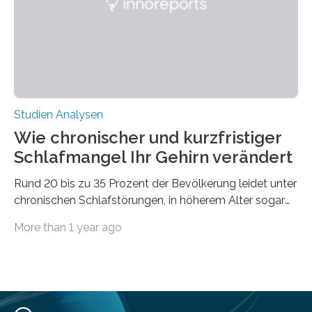
derzeitigen Verbreitungsgebiets bis zum Jahr 2100
voraus – bedingt durch kürzere…
Studien Analysen
Wie chronischer und kurzfristiger
Schlafmangel Ihr Gehirn verändert
Rund 20 bis zu 35 Prozent der Bevölkerung leidet unter
chronischen Schlafstörungen, in höherem Alter sogar
die Hälfte aller Menschen. Fast jeder Jugendliche oder
More than 1 year ago
Erwachsene kennt zudem ein kurzfristiges Schlafdefizit:
ob Party, ein langer Arbeitstag, die Pflege Angehöriger
oder schlicht am Handy verdaddelt – die Möglichkeiten
zu wenig Schlaf zu bekommen sind vielfältig. Jülicher
Forscher:innen konnten in einer aktuellen Metastudie