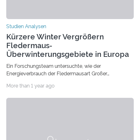
Studien Analysen
Kürzere Winter Vergrößern
Fledermaus-
Überwinterungsgebiete in Europa
Ein Forschungsteam untersuchte, wie der
Energieverbrauch der Fledermausart Großer
Abendsegler von der Temperatur beeinflusst wird, und
More than 1 year ago
erstellte ein Modell, mit dem sich vorhersagen lässt, in
welchen geographischen Breiten sie den Winterschlaf
überleben und wie sich ihre Überwinterungsgebiete im
Laufe der Zeit verändern könnten. Es zeichnet die
Verschiebung der Überwinterungsgebiete in den letzten
50 Jahren exakt nach und sagt eine weitere
Ausdehnung nach Nordosten um bis zu 14 Prozent des