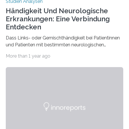
Studien Analysen
Händigkeit Und Neurologische
Erkrankungen: Eine Verbindung
Entdecken
Dass Links- oder Gemischthändigkeit bei Patientinnen
und Patienten mit bestimmten neurologischen
Erkrankungen wie Autismus-Spektrum-Störungen
More than 1 year ago
auffällig häufig vorkommt, ist eine oft berichtete
Beobachtung aus der Praxis. Die Verbindung von
Händigkeit und diesen Erkrankungen liegt
wahrscheinlich darin begründet, dass beide durch
Prozesse in der frühen Hirnentwicklung beeinflusst
werden. Verschiedene Studien untersuchten diesen
Zusammenhang für einzelne Erkrankungen und
konnten ihn mal belegen, mal nicht. Eine Meta-Analyse,
die ein internationales Forschungsteam aus Bochum,
Hamburg, Nimwegen und Athen durchgeführt hat,
zeigt, dass eine abweichende Händigkeit…