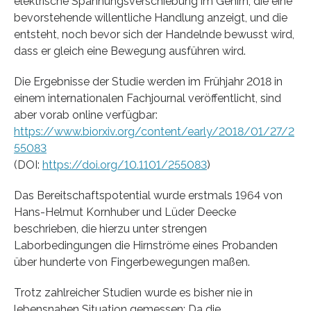
elektrische Spannungsverschiebung im Gehirn, die eine
bevorstehende willentliche Handlung anzeigt, und die
entsteht, noch bevor sich der Handelnde bewusst wird,
dass er gleich eine Bewegung ausführen wird.
Die Ergebnisse der Studie werden im Frühjahr 2018 in
einem internationalen Fachjournal veröffentlicht, sind
aber vorab online verfügbar:
https://www.biorxiv.org/content/early/2018/01/27/2
55083
(DOI:
https://doi.org/10.1101/255083
)
Das Bereitschaftspotential wurde erstmals 1964 von
Hans-Helmut Kornhuber und Lüder Deecke
beschrieben, die hierzu unter strengen
Laborbedingungen die Hirnströme eines Probanden
über hunderte von Fingerbewegungen maßen.
Trotz zahlreicher Studien wurde es bisher nie in
lebensnahen Situation gemessen: Da die