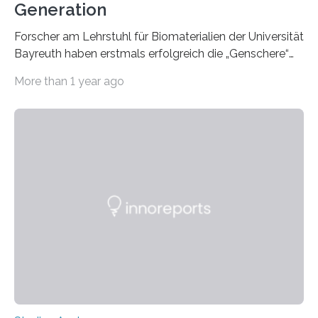
Generation
Forscher am Lehrstuhl für Biomaterialien der Universität
Bayreuth haben erstmals erfolgreich die „Genschere“
CRISPR-Cas9 bei Spinnen eingesetzt. Die Spinnen
More than 1 year ago
produzierten nach der Gen-Editierung rot
fluoreszierende Spinnenseide. Über ihre Ergebnisse
berichten die Forscher im Fachjournal Angewandte
Chemie. What for? Spinnenseide ist eine der
interessantesten Fasern im Bereich der
Materialwissenschaften: Insbesondere ihr Abseilfaden
ist enorm reißfest, dabei jedoch elastisch, leicht und
biologisch abbaubar. Wenn es gelingt, die Produktion
der Spinnenseide in vivo – im lebenden Tier – zu
beeinflussen und damit Einblicke…