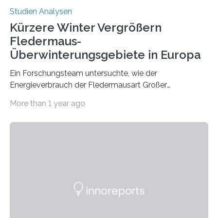
Studien Analysen
Kürzere Winter Vergrößern
Fledermaus-
Überwinterungsgebiete in Europa
Ein Forschungsteam untersuchte, wie der
Energieverbrauch der Fledermausart Großer
Abendsegler von der Temperatur beeinflusst wird, und
More than 1 year ago
erstellte ein Modell, mit dem sich vorhersagen lässt, in
welchen geographischen Breiten sie den Winterschlaf
überleben und wie sich ihre Überwinterungsgebiete im
Laufe der Zeit verändern könnten. Es zeichnet die
Verschiebung der Überwinterungsgebiete in den letzten
50 Jahren exakt nach und sagt eine weitere
Ausdehnung nach Nordosten um bis zu 14 Prozent des
derzeitigen Verbreitungsgebiets bis zum Jahr 2100
voraus – bedingt durch kürzere…