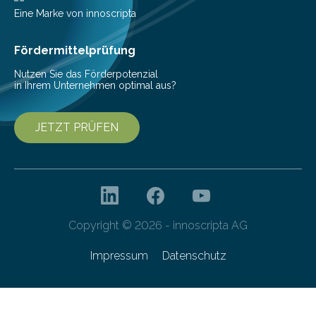
veröffentlicht. „Schlechter…
Eine Marke von innoscripta
Fördermittelprüfung
Nutzen Sie das Förderpotenzial
in Ihrem Unternehmen optimal aus?
JETZT PRÜFEN
Copyright © 2026 - innoscripta AG
Impressum
Datenschutz