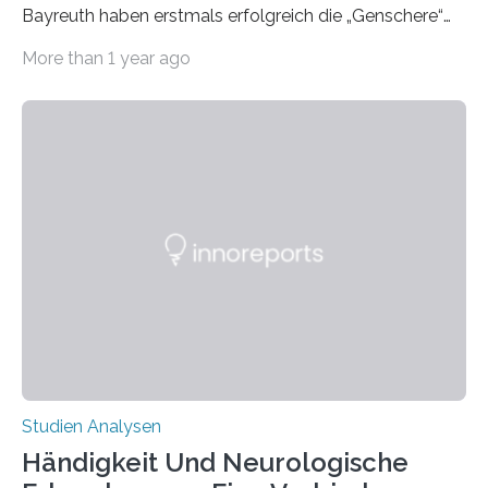
Bayreuth haben erstmals erfolgreich die „Genschere“
CRISPR-Cas9 bei Spinnen eingesetzt. Die Spinnen
More than 1 year ago
produzierten nach der Gen-Editierung rot
fluoreszierende Spinnenseide. Über ihre Ergebnisse
berichten die Forscher im Fachjournal Angewandte
Chemie. What for? Spinnenseide ist eine der
interessantesten Fasern im Bereich der
Materialwissenschaften: Insbesondere ihr Abseilfaden
ist enorm reißfest, dabei jedoch elastisch, leicht und
biologisch abbaubar. Wenn es gelingt, die Produktion
der Spinnenseide in vivo – im lebenden Tier – zu
beeinflussen und damit Einblicke…
Studien Analysen
Händigkeit Und Neurologische