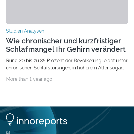
Studien Analysen
Wie chronischer und kurzfristiger
Schlafmangel Ihr Gehirn verändert
Rund 20 bis zu 35 Prozent der Bevölkerung leidet unter
chronischen Schlafstörungen, in höherem Alter sogar
die Hälfte aller Menschen. Fast jeder Jugendliche oder
More than 1 year ago
Erwachsene kennt zudem ein kurzfristiges Schlafdefizit:
ob Party, ein langer Arbeitstag, die Pflege Angehöriger
oder schlicht am Handy verdaddelt – die Möglichkeiten
zu wenig Schlaf zu bekommen sind vielfältig. Jülicher
Forscher:innen konnten in einer aktuellen Metastudie
zeigen, dass sich die jeweils beteiligten Gehirnregionen
deutlich unterscheiden. Die Ergebnisse der Studie
wurden im Fachmagazin JAMA Psychiatry