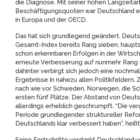
die Diagnose. Mit seiner hohen Langzeitar
Beschäftigungsquoten war Deutschland ei
in Europa und der OECD.
Das hat sich grundlegend geändert. Deut
Gesamt-Index bereits Rang sieben, haupts
schon erkennbaren Erfolgen in der Wirtscha
erneute Verbesserung auf nunmehr Rang s
dahinter verbirgt sich jedoch eine nochma
Ergebnisse in nahezu allen Politikfeldern
nach wie vor Schweden, Norwegen, die Sc
ersten fünf Plätze. Der Abstand von Deutsc
allerdings erheblich geschrumpft. “Die v
Periode grundlegender struktureller Refor
Deutschlands klar verbessert haben”, heißt 
Seine Fortschritte verdankt Deutschland 