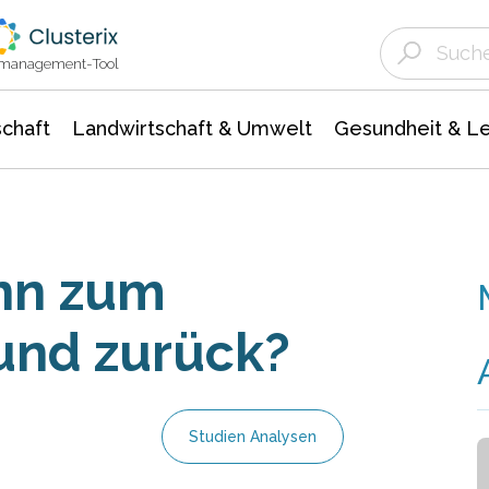
Landwirtschaft & Umwelt
Gesundheit &
Agrar- Forstwissenschaften
Unternehmensmeldungen
Biowissenschafte
Ökologie Umwelt- Naturschutz
ktmanagement-Tool
chaft
Landwirtschaft & Umwelt
Gesundheit & L
nn zum
und zurück?
Studien Analysen