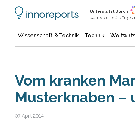
Wissenschaft & Technik
Informationstechnologie
Energie & Elektrotechnik
Unterstützt durch
das revolutionäre Proje
Wissenschaft & Technik
Technik
Weltwirts
Vom kranken Ma
Musterknaben – 
07 April 2014