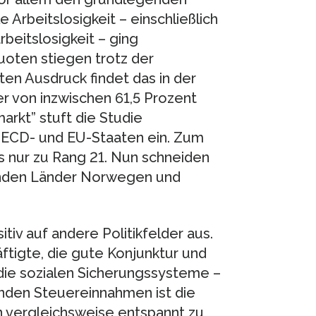
 Arbeitslosigkeit – einschließlich
beitslosigkeit – ging
uoten stiegen trotz der
ten Ausdruck findet das in der
 von inzwischen 61,5 Prozent
markt” stuft die Studie
 OECD- und EU-Staaten ein. Zum
es nur zu Rang 21. Nun schneiden
benden Länder Norwegen und
tiv auf andere Politikfelder aus.
ftigte, die gute Konjunktur und
die sozialen Sicherungssysteme –
lnden Steuereinnahmen ist die
en vergleichsweise entspannt zu