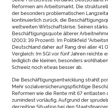
Reformen am Arbeitsmarkt. Die strukturelle
der besonders problematischen Langzeitar
kontinuierlich zurück, die Beschäftigungsq
weltweiten Wirtschaftskrise. Seinen stärks
Beschäftigungsquote älterer Arbeitnehmer
(2003: 39 Prozent). Im Politikfeld “Arbeits
Deutschland daher auf Rang drei aller 41
Vergleich: Im SGI vor fünf Jahren reichte 
lediglich die kleinen, besonders wohlha
Schweiz noch etwas besser ab.
Die Beschäftigungsentwicklung strahlt posi
Mehr sozialversicherungspflichtige Beschä
Reformen wie die Rente mit 67 entlasten 
zumindest vorläufig. Aufgrund der sprude
derzeitige Situation bei den Staatsfinanz