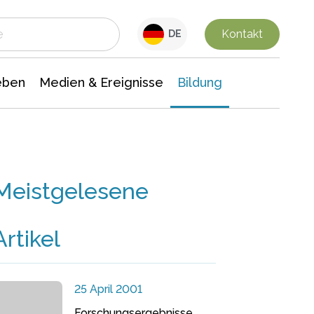
 Leben
Medien & Ereignisse
Interdisziplinäre Forschung
Veranstaltungsnachrichten
n Chemie
Gesellschaftswissenschaften
Kontakt
DE
eben
Medien & Ereignisse
Bildung
Meistgelesene
Artikel
25 April 2001
Forschungsergebnisse