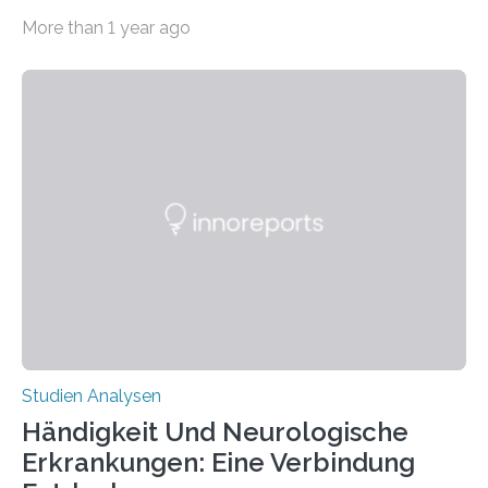
CRISPR-Cas9 bei Spinnen eingesetzt. Die Spinnen
More than 1 year ago
produzierten nach der Gen-Editierung rot
fluoreszierende Spinnenseide. Über ihre Ergebnisse
berichten die Forscher im Fachjournal Angewandte
Chemie. What for? Spinnenseide ist eine der
interessantesten Fasern im Bereich der
Materialwissenschaften: Insbesondere ihr Abseilfaden
ist enorm reißfest, dabei jedoch elastisch, leicht und
biologisch abbaubar. Wenn es gelingt, die Produktion
der Spinnenseide in vivo – im lebenden Tier – zu
beeinflussen und damit Einblicke…
Studien Analysen
Händigkeit Und Neurologische
Erkrankungen: Eine Verbindung