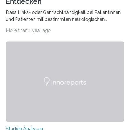
Entdecken
Dass Links- oder Gemischthändigkeit bei Patientinnen
und Patienten mit bestimmten neurologischen
Erkrankungen wie Autismus-Spektrum-Störungen
More than 1 year ago
auffällig häufig vorkommt, ist eine oft berichtete
Beobachtung aus der Praxis. Die Verbindung von
Händigkeit und diesen Erkrankungen liegt
wahrscheinlich darin begründet, dass beide durch
Prozesse in der frühen Hirnentwicklung beeinflusst
werden. Verschiedene Studien untersuchten diesen
Zusammenhang für einzelne Erkrankungen und
konnten ihn mal belegen, mal nicht. Eine Meta-Analyse,
die ein internationales Forschungsteam aus Bochum,
Hamburg, Nimwegen und Athen durchgeführt hat,
zeigt, dass eine abweichende Händigkeit…
Studien Analysen