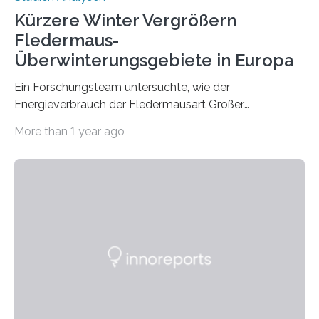
Kürzere Winter Vergrößern
Fledermaus-
Überwinterungsgebiete in Europa
Ein Forschungsteam untersuchte, wie der
Energieverbrauch der Fledermausart Großer
Abendsegler von der Temperatur beeinflusst wird, und
More than 1 year ago
erstellte ein Modell, mit dem sich vorhersagen lässt, in
welchen geographischen Breiten sie den Winterschlaf
überleben und wie sich ihre Überwinterungsgebiete im
Laufe der Zeit verändern könnten. Es zeichnet die
Verschiebung der Überwinterungsgebiete in den letzten
50 Jahren exakt nach und sagt eine weitere
Ausdehnung nach Nordosten um bis zu 14 Prozent des
derzeitigen Verbreitungsgebiets bis zum Jahr 2100
voraus – bedingt durch kürzere…