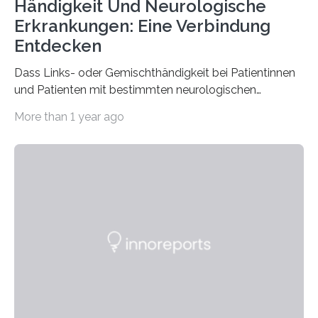
Händigkeit Und Neurologische
Erkrankungen: Eine Verbindung
Entdecken
Dass Links- oder Gemischthändigkeit bei Patientinnen
und Patienten mit bestimmten neurologischen
Erkrankungen wie Autismus-Spektrum-Störungen
More than 1 year ago
auffällig häufig vorkommt, ist eine oft berichtete
Beobachtung aus der Praxis. Die Verbindung von
Händigkeit und diesen Erkrankungen liegt
wahrscheinlich darin begründet, dass beide durch
Prozesse in der frühen Hirnentwicklung beeinflusst
werden. Verschiedene Studien untersuchten diesen
Zusammenhang für einzelne Erkrankungen und
konnten ihn mal belegen, mal nicht. Eine Meta-Analyse,
die ein internationales Forschungsteam aus Bochum,
Hamburg, Nimwegen und Athen durchgeführt hat,
zeigt, dass eine abweichende Händigkeit…