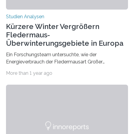
Studien Analysen
Kürzere Winter Vergrößern
Fledermaus-
Überwinterungsgebiete in Europa
Ein Forschungsteam untersuchte, wie der
Energieverbrauch der Fledermausart Großer
Abendsegler von der Temperatur beeinflusst wird, und
More than 1 year ago
erstellte ein Modell, mit dem sich vorhersagen lässt, in
welchen geographischen Breiten sie den Winterschlaf
überleben und wie sich ihre Überwinterungsgebiete im
Laufe der Zeit verändern könnten. Es zeichnet die
Verschiebung der Überwinterungsgebiete in den letzten
50 Jahren exakt nach und sagt eine weitere
Ausdehnung nach Nordosten um bis zu 14 Prozent des
derzeitigen Verbreitungsgebiets bis zum Jahr 2100
voraus – bedingt durch kürzere…