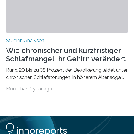
Studien Analysen
Wie chronischer und kurzfristiger
Schlafmangel Ihr Gehirn verändert
Rund 20 bis zu 35 Prozent der Bevölkerung leidet unter
chronischen Schlafstörungen, in höherem Alter sogar
die Hälfte aller Menschen. Fast jeder Jugendliche oder
More than 1 year ago
Erwachsene kennt zudem ein kurzfristiges Schlafdefizit:
ob Party, ein langer Arbeitstag, die Pflege Angehöriger
oder schlicht am Handy verdaddelt – die Möglichkeiten
zu wenig Schlaf zu bekommen sind vielfältig. Jülicher
Forscher:innen konnten in einer aktuellen Metastudie
zeigen, dass sich die jeweils beteiligten Gehirnregionen