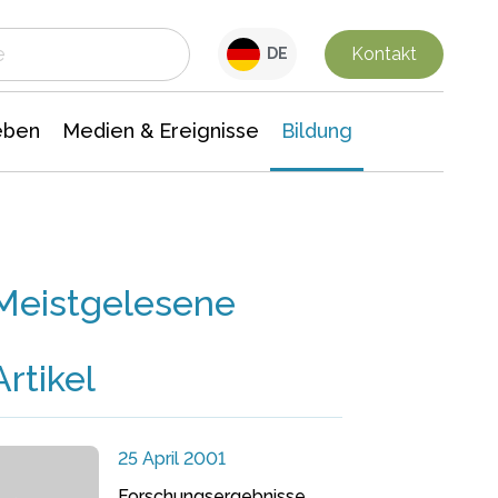
 Leben
Medien & Ereignisse
Interdisziplinäre Forschung
Veranstaltungsnachrichten
n Chemie
Gesellschaftswissenschaften
Kontakt
DE
eben
Medien & Ereignisse
Bildung
Meistgelesene
Artikel
25 April 2001
Forschungsergebnisse