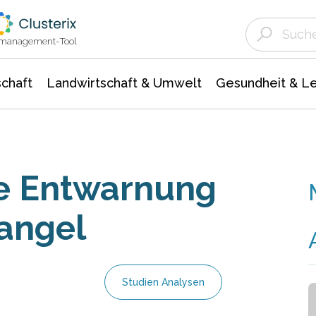
Landwirtschaft & Umwelt
Gesundheit &
Agrar- Forstwissenschaften
Unternehmensmeldungen
Biowissenschafte
Ökologie Umwelt- Naturschutz
ktmanagement-Tool
chaft
Landwirtschaft & Umwelt
Gesundheit & L
ne Entwarnung
angel
Studien Analysen