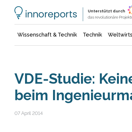
Wissenschaft & Technik
Informationstechnologie
Energie & Elektrotechnik
Unterstützt durch
das revolutionäre Proje
Wissenschaft & Technik
Technik
Weltwirts
VDE-Studie: Kei
beim Ingenieurm
07 April 2014