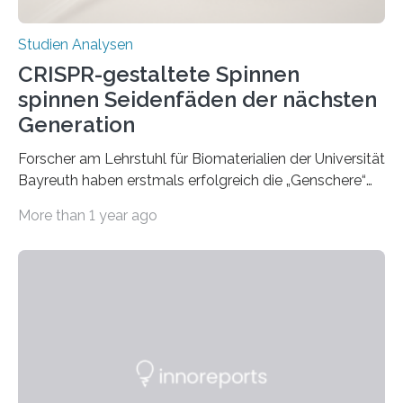
Studien Analysen
CRISPR-gestaltete Spinnen
spinnen Seidenfäden der nächsten
Generation
Forscher am Lehrstuhl für Biomaterialien der Universität
Bayreuth haben erstmals erfolgreich die „Genschere“
CRISPR-Cas9 bei Spinnen eingesetzt. Die Spinnen
More than 1 year ago
produzierten nach der Gen-Editierung rot
fluoreszierende Spinnenseide. Über ihre Ergebnisse
berichten die Forscher im Fachjournal Angewandte
Chemie. What for? Spinnenseide ist eine der
interessantesten Fasern im Bereich der
Materialwissenschaften: Insbesondere ihr Abseilfaden
ist enorm reißfest, dabei jedoch elastisch, leicht und
biologisch abbaubar. Wenn es gelingt, die Produktion
der Spinnenseide in vivo – im lebenden Tier – zu