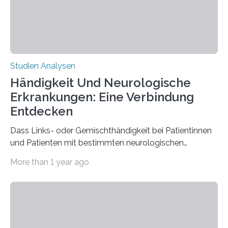
beeinflussen und damit Einblicke…
Studien Analysen
Händigkeit Und Neurologische
Erkrankungen: Eine Verbindung
Entdecken
Dass Links- oder Gemischthändigkeit bei Patientinnen
und Patienten mit bestimmten neurologischen
Erkrankungen wie Autismus-Spektrum-Störungen
More than 1 year ago
auffällig häufig vorkommt, ist eine oft berichtete
Beobachtung aus der Praxis. Die Verbindung von
Händigkeit und diesen Erkrankungen liegt
wahrscheinlich darin begründet, dass beide durch
Prozesse in der frühen Hirnentwicklung beeinflusst