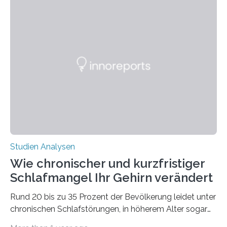
überleben und wie sich ihre Überwinterungsgebiete im
Laufe der Zeit verändern könnten. Es zeichnet die
Verschiebung der Überwinterungsgebiete in den letzten
50 Jahren exakt nach und sagt eine weitere
Ausdehnung nach Nordosten um bis zu 14 Prozent des
derzeitigen Verbreitungsgebiets bis zum Jahr 2100
voraus – bedingt durch kürzere…
Studien Analysen
Wie chronischer und kurzfristiger
Schlafmangel Ihr Gehirn verändert
Rund 20 bis zu 35 Prozent der Bevölkerung leidet unter
chronischen Schlafstörungen, in höherem Alter sogar
die Hälfte aller Menschen. Fast jeder Jugendliche oder