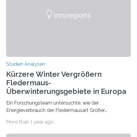
werden. Verschiedene Studien untersuchten diesen
Zusammenhang für einzelne Erkrankungen und
konnten ihn mal belegen, mal nicht. Eine Meta-Analyse,
die ein internationales Forschungsteam aus Bochum,
Hamburg, Nimwegen und Athen durchgeführt hat,
zeigt, dass eine abweichende Händigkeit…
Studien Analysen
Kürzere Winter Vergrößern
Fledermaus-
Überwinterungsgebiete in Europa
Ein Forschungsteam untersuchte, wie der
Energieverbrauch der Fledermausart Großer
Abendsegler von der Temperatur beeinflusst wird, und
More than 1 year ago
erstellte ein Modell, mit dem sich vorhersagen lässt, in
welchen geographischen Breiten sie den Winterschlaf