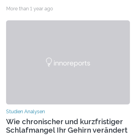
Abendsegler von der Temperatur beeinflusst wird, und
More than 1 year ago
erstellte ein Modell, mit dem sich vorhersagen lässt, in
welchen geographischen Breiten sie den Winterschlaf
überleben und wie sich ihre Überwinterungsgebiete im
Laufe der Zeit verändern könnten. Es zeichnet die
Verschiebung der Überwinterungsgebiete in den letzten
50 Jahren exakt nach und sagt eine weitere
Ausdehnung nach Nordosten um bis zu 14 Prozent des
derzeitigen Verbreitungsgebiets bis zum Jahr 2100
voraus – bedingt durch kürzere…
Studien Analysen
Wie chronischer und kurzfristiger
Schlafmangel Ihr Gehirn verändert