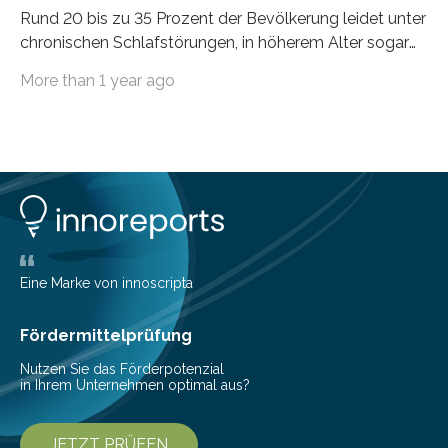
Rund 20 bis zu 35 Prozent der Bevölkerung leidet unter
chronischen Schlafstörungen, in höherem Alter sogar
die Hälfte aller Menschen. Fast jeder Jugendliche oder
More than 1 year ago
Erwachsene kennt zudem ein kurzfristiges Schlafdefizit:
ob Party, ein langer Arbeitstag, die Pflege Angehöriger
oder schlicht am Handy verdaddelt – die Möglichkeiten
zu wenig Schlaf zu bekommen sind vielfältig. Jülicher
Forscher:innen konnten in einer aktuellen Metastudie
zeigen, dass sich die jeweils beteiligten Gehirnregionen
deutlich unterscheiden. Die Ergebnisse der Studie
wurden im Fachmagazin JAMA Psychiatry
veröffentlicht. „Schlechter…
Eine Marke von innoscripta
Fördermittelprüfung
Nutzen Sie das Förderpotenzial
in Ihrem Unternehmen optimal aus?
JETZT PRÜFEN