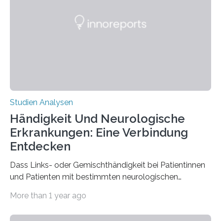
ist enorm reißfest, dabei jedoch elastisch, leicht und
biologisch abbaubar. Wenn es gelingt, die Produktion
der Spinnenseide in vivo – im lebenden Tier – zu
beeinflussen und damit Einblicke…
Studien Analysen
Händigkeit Und Neurologische
Erkrankungen: Eine Verbindung
Entdecken
Dass Links- oder Gemischthändigkeit bei Patientinnen
und Patienten mit bestimmten neurologischen
Erkrankungen wie Autismus-Spektrum-Störungen
More than 1 year ago
auffällig häufig vorkommt, ist eine oft berichtete
Beobachtung aus der Praxis. Die Verbindung von