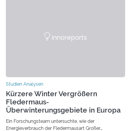
Händigkeit und diesen Erkrankungen liegt
wahrscheinlich darin begründet, dass beide durch
Prozesse in der frühen Hirnentwicklung beeinflusst
werden. Verschiedene Studien untersuchten diesen
Zusammenhang für einzelne Erkrankungen und
konnten ihn mal belegen, mal nicht. Eine Meta-Analyse,
die ein internationales Forschungsteam aus Bochum,
Hamburg, Nimwegen und Athen durchgeführt hat,
zeigt, dass eine abweichende Händigkeit…
Studien Analysen
Kürzere Winter Vergrößern
Fledermaus-
Überwinterungsgebiete in Europa
Ein Forschungsteam untersuchte, wie der
Energieverbrauch der Fledermausart Großer