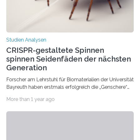
Studien Analysen
CRISPR-gestaltete Spinnen
spinnen Seidenfäden der nächsten
Generation
Forscher am Lehrstuhl für Biomaterialien der Universität
Bayreuth haben erstmals erfolgreich die „Genschere“
CRISPR-Cas9 bei Spinnen eingesetzt. Die Spinnen
More than 1 year ago
produzierten nach der Gen-Editierung rot
fluoreszierende Spinnenseide. Über ihre Ergebnisse
berichten die Forscher im Fachjournal Angewandte
Chemie. What for? Spinnenseide ist eine der
interessantesten Fasern im Bereich der
Materialwissenschaften: Insbesondere ihr Abseilfaden