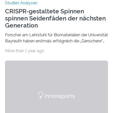
Studien Analysen
CRISPR-gestaltete Spinnen
spinnen Seidenfäden der nächsten
Generation
Forscher am Lehrstuhl für Biomaterialien der Universität
Bayreuth haben erstmals erfolgreich die „Genschere“
CRISPR-Cas9 bei Spinnen eingesetzt. Die Spinnen
More than 1 year ago
produzierten nach der Gen-Editierung rot
fluoreszierende Spinnenseide. Über ihre Ergebnisse
berichten die Forscher im Fachjournal Angewandte
Chemie. What for? Spinnenseide ist eine der
interessantesten Fasern im Bereich der
Materialwissenschaften: Insbesondere ihr Abseilfaden
ist enorm reißfest, dabei jedoch elastisch, leicht und
biologisch abbaubar. Wenn es gelingt, die Produktion
der Spinnenseide in vivo – im lebenden Tier – zu
beeinflussen und damit Einblicke…