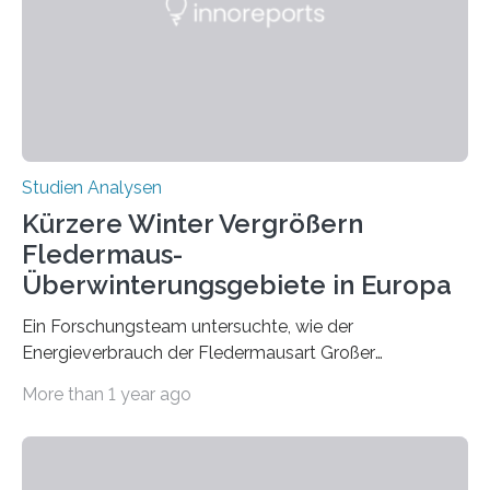
konnten ihn mal belegen, mal nicht. Eine Meta-Analyse,
die ein internationales Forschungsteam aus Bochum,
Hamburg, Nimwegen und Athen durchgeführt hat,
zeigt, dass eine abweichende Händigkeit…
Studien Analysen
Kürzere Winter Vergrößern
Fledermaus-
Überwinterungsgebiete in Europa
Ein Forschungsteam untersuchte, wie der
Energieverbrauch der Fledermausart Großer
Abendsegler von der Temperatur beeinflusst wird, und
More than 1 year ago
erstellte ein Modell, mit dem sich vorhersagen lässt, in
welchen geographischen Breiten sie den Winterschlaf
überleben und wie sich ihre Überwinterungsgebiete im
Laufe der Zeit verändern könnten. Es zeichnet die