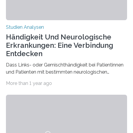
Studien Analysen
Händigkeit Und Neurologische
Erkrankungen: Eine Verbindung
Entdecken
Dass Links- oder Gemischthändigkeit bei Patientinnen
und Patienten mit bestimmten neurologischen
Erkrankungen wie Autismus-Spektrum-Störungen
More than 1 year ago
auffällig häufig vorkommt, ist eine oft berichtete
Beobachtung aus der Praxis. Die Verbindung von
Händigkeit und diesen Erkrankungen liegt
wahrscheinlich darin begründet, dass beide durch
Prozesse in der frühen Hirnentwicklung beeinflusst
werden. Verschiedene Studien untersuchten diesen
Zusammenhang für einzelne Erkrankungen und