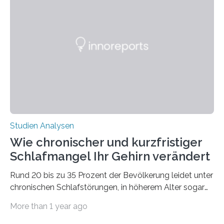
Verschiebung der Überwinterungsgebiete in den letzten
50 Jahren exakt nach und sagt eine weitere
Ausdehnung nach Nordosten um bis zu 14 Prozent des
derzeitigen Verbreitungsgebiets bis zum Jahr 2100
voraus – bedingt durch kürzere…
Studien Analysen
Wie chronischer und kurzfristiger
Schlafmangel Ihr Gehirn verändert
Rund 20 bis zu 35 Prozent der Bevölkerung leidet unter
chronischen Schlafstörungen, in höherem Alter sogar
die Hälfte aller Menschen. Fast jeder Jugendliche oder
More than 1 year ago
Erwachsene kennt zudem ein kurzfristiges Schlafdefizit:
ob Party, ein langer Arbeitstag, die Pflege Angehöriger