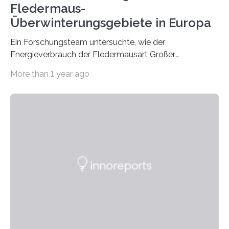
Fledermaus-
Überwinterungsgebiete in Europa
Ein Forschungsteam untersuchte, wie der
Energieverbrauch der Fledermausart Großer
Abendsegler von der Temperatur beeinflusst wird, und
More than 1 year ago
erstellte ein Modell, mit dem sich vorhersagen lässt, in
welchen geographischen Breiten sie den Winterschlaf
überleben und wie sich ihre Überwinterungsgebiete im
Laufe der Zeit verändern könnten. Es zeichnet die
Verschiebung der Überwinterungsgebiete in den letzten
50 Jahren exakt nach und sagt eine weitere
Ausdehnung nach Nordosten um bis zu 14 Prozent des
derzeitigen Verbreitungsgebiets bis zum Jahr 2100
voraus – bedingt durch kürzere…