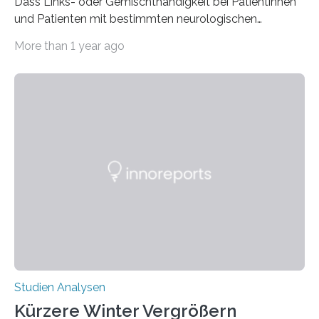
Dass Links- oder Gemischthändigkeit bei Patientinnen
und Patienten mit bestimmten neurologischen
Erkrankungen wie Autismus-Spektrum-Störungen
More than 1 year ago
auffällig häufig vorkommt, ist eine oft berichtete
Beobachtung aus der Praxis. Die Verbindung von
Händigkeit und diesen Erkrankungen liegt
wahrscheinlich darin begründet, dass beide durch
Prozesse in der frühen Hirnentwicklung beeinflusst
werden. Verschiedene Studien untersuchten diesen
Zusammenhang für einzelne Erkrankungen und
konnten ihn mal belegen, mal nicht. Eine Meta-Analyse,
die ein internationales Forschungsteam aus Bochum,
Hamburg, Nimwegen und Athen durchgeführt hat,
zeigt, dass eine abweichende Händigkeit…
Studien Analysen
Kürzere Winter Vergrößern