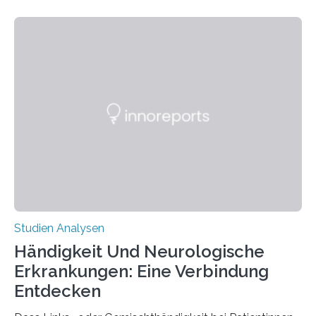
fluoreszierende Spinnenseide. Über ihre Ergebnisse
berichten die Forscher im Fachjournal Angewandte
Chemie. What for? Spinnenseide ist eine der
interessantesten Fasern im Bereich der
Materialwissenschaften: Insbesondere ihr Abseilfaden
ist enorm reißfest, dabei jedoch elastisch, leicht und
biologisch abbaubar. Wenn es gelingt, die Produktion
der Spinnenseide in vivo – im lebenden Tier – zu
beeinflussen und damit Einblicke…
Studien Analysen
Händigkeit Und Neurologische
Erkrankungen: Eine Verbindung
Entdecken