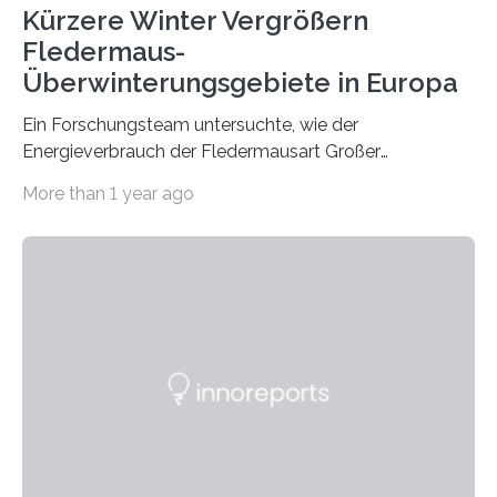
Kürzere Winter Vergrößern
Fledermaus-
Überwinterungsgebiete in Europa
Ein Forschungsteam untersuchte, wie der
Energieverbrauch der Fledermausart Großer
Abendsegler von der Temperatur beeinflusst wird, und
More than 1 year ago
erstellte ein Modell, mit dem sich vorhersagen lässt, in
welchen geographischen Breiten sie den Winterschlaf
überleben und wie sich ihre Überwinterungsgebiete im
Laufe der Zeit verändern könnten. Es zeichnet die
Verschiebung der Überwinterungsgebiete in den letzten
50 Jahren exakt nach und sagt eine weitere
Ausdehnung nach Nordosten um bis zu 14 Prozent des
derzeitigen Verbreitungsgebiets bis zum Jahr 2100
voraus – bedingt durch kürzere…