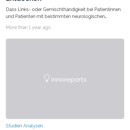
Dass Links- oder Gemischthändigkeit bei Patientinnen
und Patienten mit bestimmten neurologischen
Erkrankungen wie Autismus-Spektrum-Störungen
More than 1 year ago
auffällig häufig vorkommt, ist eine oft berichtete
Beobachtung aus der Praxis. Die Verbindung von
Händigkeit und diesen Erkrankungen liegt
wahrscheinlich darin begründet, dass beide durch
Prozesse in der frühen Hirnentwicklung beeinflusst
werden. Verschiedene Studien untersuchten diesen
Zusammenhang für einzelne Erkrankungen und
konnten ihn mal belegen, mal nicht. Eine Meta-Analyse,
die ein internationales Forschungsteam aus Bochum,
Hamburg, Nimwegen und Athen durchgeführt hat,
zeigt, dass eine abweichende Händigkeit…
Studien Analysen