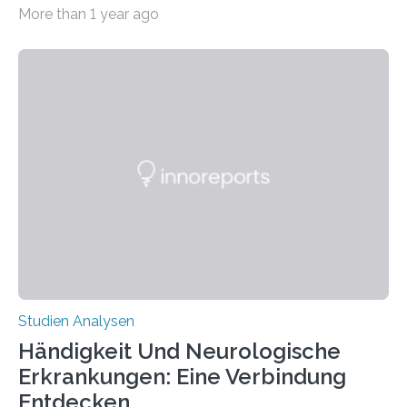
CRISPR-Cas9 bei Spinnen eingesetzt. Die Spinnen
More than 1 year ago
produzierten nach der Gen-Editierung rot
fluoreszierende Spinnenseide. Über ihre Ergebnisse
berichten die Forscher im Fachjournal Angewandte
Chemie. What for? Spinnenseide ist eine der
interessantesten Fasern im Bereich der
Materialwissenschaften: Insbesondere ihr Abseilfaden
ist enorm reißfest, dabei jedoch elastisch, leicht und
biologisch abbaubar. Wenn es gelingt, die Produktion
der Spinnenseide in vivo – im lebenden Tier – zu
beeinflussen und damit Einblicke…
Studien Analysen
Händigkeit Und Neurologische
Erkrankungen: Eine Verbindung
Entdecken