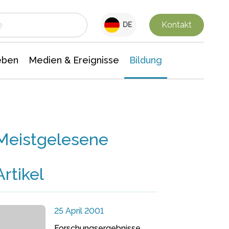
 Leben
Medien & Ereignisse
Interdisziplinäre Forschung
Veranstaltungsnachrichten
n Chemie
Gesellschaftswissenschaften
Kontakt
DE
eben
Medien & Ereignisse
Bildung
Meistgelesene
Artikel
25 April 2001
Forschungsergebnisse