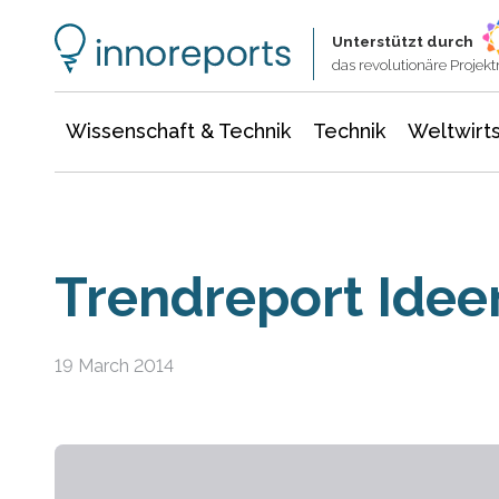
Wissenschaft & Technik
Informationstechnologie
Energie & Elektrotechnik
Unterstützt durch
das revolutionäre Proje
Wissenschaft & Technik
Technik
Weltwirts
Trendreport Idee
19 March 2014