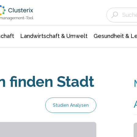
Landwirtschaft & Umwelt
Gesundheit &
Agrar- Forstwissenschaften
Unternehmensmeldungen
Biowissenschafte
Ökologie Umwelt- Naturschutz
ktmanagement-Tool
chaft
Landwirtschaft & Umwelt
Gesundheit & L
n finden Stadt
Studien Analysen