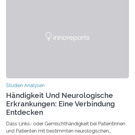
berichten die Forscher im Fachjournal Angewandte
Chemie. What for? Spinnenseide ist eine der
interessantesten Fasern im Bereich der
Materialwissenschaften: Insbesondere ihr Abseilfaden
ist enorm reißfest, dabei jedoch elastisch, leicht und
biologisch abbaubar. Wenn es gelingt, die Produktion
der Spinnenseide in vivo – im lebenden Tier – zu
beeinflussen und damit Einblicke…
Studien Analysen
Händigkeit Und Neurologische
Erkrankungen: Eine Verbindung
Entdecken
Dass Links- oder Gemischthändigkeit bei Patientinnen
und Patienten mit bestimmten neurologischen