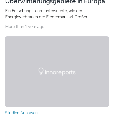
Überwinterungsgebiete in Europa
Ein Forschungsteam untersuchte, wie der
Energieverbrauch der Fledermausart Großer
Abendsegler von der Temperatur beeinflusst wird, und
More than 1 year ago
erstellte ein Modell, mit dem sich vorhersagen lässt, in
welchen geographischen Breiten sie den Winterschlaf
überleben und wie sich ihre Überwinterungsgebiete im
Laufe der Zeit verändern könnten. Es zeichnet die
Verschiebung der Überwinterungsgebiete in den letzten
50 Jahren exakt nach und sagt eine weitere
Ausdehnung nach Nordosten um bis zu 14 Prozent des
derzeitigen Verbreitungsgebiets bis zum Jahr 2100
voraus – bedingt durch kürzere…
Studien Analysen