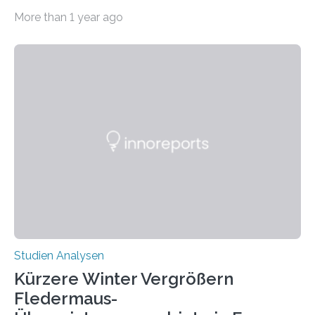
Erkrankungen wie Autismus-Spektrum-Störungen
More than 1 year ago
auffällig häufig vorkommt, ist eine oft berichtete
Beobachtung aus der Praxis. Die Verbindung von
Händigkeit und diesen Erkrankungen liegt
wahrscheinlich darin begründet, dass beide durch
Prozesse in der frühen Hirnentwicklung beeinflusst
werden. Verschiedene Studien untersuchten diesen
Zusammenhang für einzelne Erkrankungen und
konnten ihn mal belegen, mal nicht. Eine Meta-Analyse,
die ein internationales Forschungsteam aus Bochum,
Hamburg, Nimwegen und Athen durchgeführt hat,
zeigt, dass eine abweichende Händigkeit…
Studien Analysen
Kürzere Winter Vergrößern
Fledermaus-