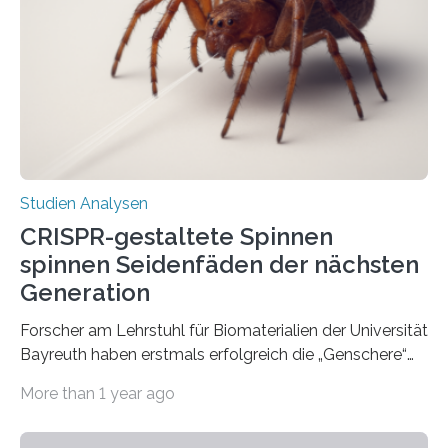
Studien Analysen
CRISPR-gestaltete Spinnen
spinnen Seidenfäden der nächsten
Generation
Forscher am Lehrstuhl für Biomaterialien der Universität
Bayreuth haben erstmals erfolgreich die „Genschere“
CRISPR-Cas9 bei Spinnen eingesetzt. Die Spinnen
More than 1 year ago
produzierten nach der Gen-Editierung rot
fluoreszierende Spinnenseide. Über ihre Ergebnisse