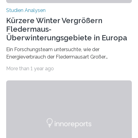
Studien Analysen
Kürzere Winter Vergrößern
Fledermaus-
Überwinterungsgebiete in Europa
Ein Forschungsteam untersuchte, wie der
Energieverbrauch der Fledermausart Großer
Abendsegler von der Temperatur beeinflusst wird, und
More than 1 year ago
erstellte ein Modell, mit dem sich vorhersagen lässt, in
welchen geographischen Breiten sie den Winterschlaf
überleben und wie sich ihre Überwinterungsgebiete im
Laufe der Zeit verändern könnten. Es zeichnet die
Verschiebung der Überwinterungsgebiete in den letzten
50 Jahren exakt nach und sagt eine weitere
Ausdehnung nach Nordosten um bis zu 14 Prozent des
derzeitigen Verbreitungsgebiets bis zum Jahr 2100
voraus – bedingt durch kürzere…