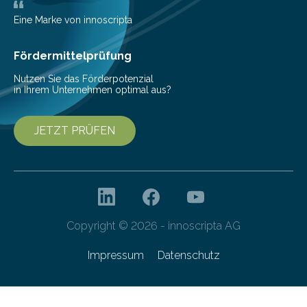
wurden im Fachmagazin JAMA Psychiatry
veröffentlicht. „Schlechter…
Eine Marke von innoscripta
Fördermittelprüfung
Nutzen Sie das Förderpotenzial
in Ihrem Unternehmen optimal aus?
JETZT PRÜFEN
Copyright © 2026 - innoscripta AG
Impressum
Datenschutz