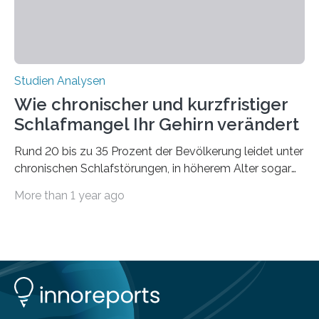
Studien Analysen
Wie chronischer und kurzfristiger
Schlafmangel Ihr Gehirn verändert
Rund 20 bis zu 35 Prozent der Bevölkerung leidet unter
chronischen Schlafstörungen, in höherem Alter sogar
die Hälfte aller Menschen. Fast jeder Jugendliche oder
More than 1 year ago
Erwachsene kennt zudem ein kurzfristiges Schlafdefizit:
ob Party, ein langer Arbeitstag, die Pflege Angehöriger
oder schlicht am Handy verdaddelt – die Möglichkeiten
zu wenig Schlaf zu bekommen sind vielfältig. Jülicher
Forscher:innen konnten in einer aktuellen Metastudie
zeigen, dass sich die jeweils beteiligten Gehirnregionen
deutlich unterscheiden. Die Ergebnisse der Studie