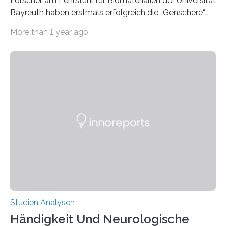
Forscher am Lehrstuhl für Biomaterialien der Universität
Bayreuth haben erstmals erfolgreich die „Genschere“
CRISPR-Cas9 bei Spinnen eingesetzt. Die Spinnen
More than 1 year ago
produzierten nach der Gen-Editierung rot
fluoreszierende Spinnenseide. Über ihre Ergebnisse
berichten die Forscher im Fachjournal Angewandte
Chemie. What for? Spinnenseide ist eine der
interessantesten Fasern im Bereich der
Materialwissenschaften: Insbesondere ihr Abseilfaden
ist enorm reißfest, dabei jedoch elastisch, leicht und
biologisch abbaubar. Wenn es gelingt, die Produktion
der Spinnenseide in vivo – im lebenden Tier – zu
beeinflussen und damit Einblicke…
Studien Analysen
Händigkeit Und Neurologische