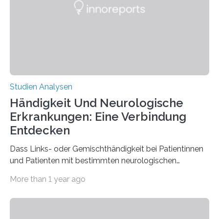
biologisch abbaubar. Wenn es gelingt, die Produktion
der Spinnenseide in vivo – im lebenden Tier – zu
beeinflussen und damit Einblicke…
Studien Analysen
Händigkeit Und Neurologische
Erkrankungen: Eine Verbindung
Entdecken
Dass Links- oder Gemischthändigkeit bei Patientinnen
und Patienten mit bestimmten neurologischen
Erkrankungen wie Autismus-Spektrum-Störungen
More than 1 year ago
auffällig häufig vorkommt, ist eine oft berichtete
Beobachtung aus der Praxis. Die Verbindung von
Händigkeit und diesen Erkrankungen liegt