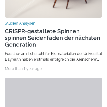
Studien Analysen
CRISPR-gestaltete Spinnen
spinnen Seidenfäden der nächsten
Generation
Forscher am Lehrstuhl für Biomaterialien der Universität
Bayreuth haben erstmals erfolgreich die „Genschere“
CRISPR-Cas9 bei Spinnen eingesetzt. Die Spinnen
More than 1 year ago
produzierten nach der Gen-Editierung rot
fluoreszierende Spinnenseide. Über ihre Ergebnisse
berichten die Forscher im Fachjournal Angewandte
Chemie. What for? Spinnenseide ist eine der
interessantesten Fasern im Bereich der
Materialwissenschaften: Insbesondere ihr Abseilfaden
ist enorm reißfest, dabei jedoch elastisch, leicht und