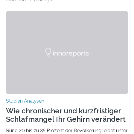
erstellte ein Modell, mit dem sich vorhersagen lässt, in
welchen geographischen Breiten sie den Winterschlaf
überleben und wie sich ihre Überwinterungsgebiete im
Laufe der Zeit verändern könnten. Es zeichnet die
Verschiebung der Überwinterungsgebiete in den letzten
50 Jahren exakt nach und sagt eine weitere
Ausdehnung nach Nordosten um bis zu 14 Prozent des
derzeitigen Verbreitungsgebiets bis zum Jahr 2100
voraus – bedingt durch kürzere…
Studien Analysen
Wie chronischer und kurzfristiger
Schlafmangel Ihr Gehirn verändert
Rund 20 bis zu 35 Prozent der Bevölkerung leidet unter