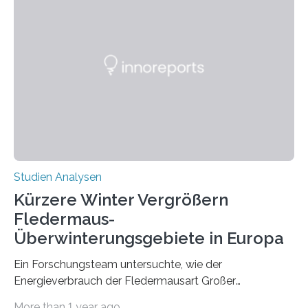
wahrscheinlich darin begründet, dass beide durch
Prozesse in der frühen Hirnentwicklung beeinflusst
werden. Verschiedene Studien untersuchten diesen
Zusammenhang für einzelne Erkrankungen und
konnten ihn mal belegen, mal nicht. Eine Meta-Analyse,
die ein internationales Forschungsteam aus Bochum,
Hamburg, Nimwegen und Athen durchgeführt hat,
zeigt, dass eine abweichende Händigkeit…
Studien Analysen
Kürzere Winter Vergrößern
Fledermaus-
Überwinterungsgebiete in Europa
Ein Forschungsteam untersuchte, wie der
Energieverbrauch der Fledermausart Großer
Abendsegler von der Temperatur beeinflusst wird, und
More than 1 year ago