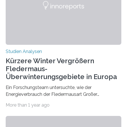
konnten ihn mal belegen, mal nicht. Eine Meta-Analyse,
die ein internationales Forschungsteam aus Bochum,
Hamburg, Nimwegen und Athen durchgeführt hat,
zeigt, dass eine abweichende Händigkeit…
Studien Analysen
Kürzere Winter Vergrößern
Fledermaus-
Überwinterungsgebiete in Europa
Ein Forschungsteam untersuchte, wie der
Energieverbrauch der Fledermausart Großer
Abendsegler von der Temperatur beeinflusst wird, und
More than 1 year ago
erstellte ein Modell, mit dem sich vorhersagen lässt, in
welchen geographischen Breiten sie den Winterschlaf
überleben und wie sich ihre Überwinterungsgebiete im