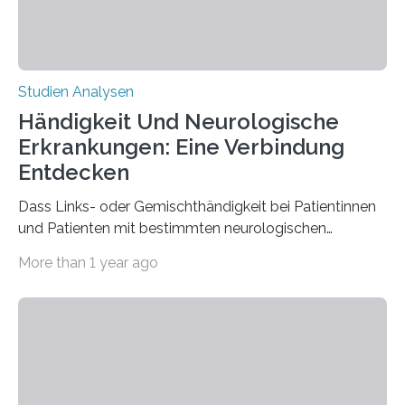
Studien Analysen
Händigkeit Und Neurologische
Erkrankungen: Eine Verbindung
Entdecken
Dass Links- oder Gemischthändigkeit bei Patientinnen
und Patienten mit bestimmten neurologischen
Erkrankungen wie Autismus-Spektrum-Störungen
More than 1 year ago
auffällig häufig vorkommt, ist eine oft berichtete
Beobachtung aus der Praxis. Die Verbindung von
Händigkeit und diesen Erkrankungen liegt
wahrscheinlich darin begründet, dass beide durch
Prozesse in der frühen Hirnentwicklung beeinflusst
werden. Verschiedene Studien untersuchten diesen
Zusammenhang für einzelne Erkrankungen und