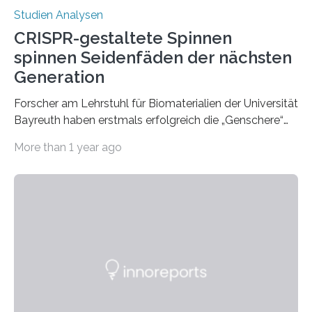
Studien Analysen
CRISPR-gestaltete Spinnen
spinnen Seidenfäden der nächsten
Generation
Forscher am Lehrstuhl für Biomaterialien der Universität
Bayreuth haben erstmals erfolgreich die „Genschere“
CRISPR-Cas9 bei Spinnen eingesetzt. Die Spinnen
More than 1 year ago
produzierten nach der Gen-Editierung rot
fluoreszierende Spinnenseide. Über ihre Ergebnisse
berichten die Forscher im Fachjournal Angewandte
Chemie. What for? Spinnenseide ist eine der
interessantesten Fasern im Bereich der
Materialwissenschaften: Insbesondere ihr Abseilfaden
ist enorm reißfest, dabei jedoch elastisch, leicht und
biologisch abbaubar. Wenn es gelingt, die Produktion
der Spinnenseide in vivo – im lebenden Tier – zu
beeinflussen und damit Einblicke…