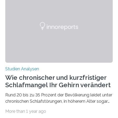
Laufe der Zeit verändern könnten. Es zeichnet die
Verschiebung der Überwinterungsgebiete in den letzten
50 Jahren exakt nach und sagt eine weitere
Ausdehnung nach Nordosten um bis zu 14 Prozent des
derzeitigen Verbreitungsgebiets bis zum Jahr 2100
voraus – bedingt durch kürzere…
Studien Analysen
Wie chronischer und kurzfristiger
Schlafmangel Ihr Gehirn verändert
Rund 20 bis zu 35 Prozent der Bevölkerung leidet unter
chronischen Schlafstörungen, in höherem Alter sogar
die Hälfte aller Menschen. Fast jeder Jugendliche oder
More than 1 year ago
Erwachsene kennt zudem ein kurzfristiges Schlafdefizit: