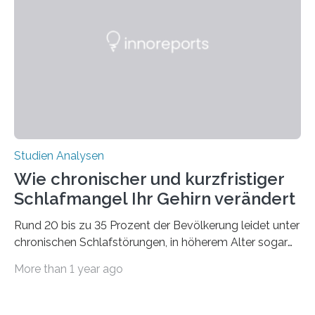
50 Jahren exakt nach und sagt eine weitere
Ausdehnung nach Nordosten um bis zu 14 Prozent des
derzeitigen Verbreitungsgebiets bis zum Jahr 2100
voraus – bedingt durch kürzere…
Studien Analysen
Wie chronischer und kurzfristiger
Schlafmangel Ihr Gehirn verändert
Rund 20 bis zu 35 Prozent der Bevölkerung leidet unter
chronischen Schlafstörungen, in höherem Alter sogar
die Hälfte aller Menschen. Fast jeder Jugendliche oder
More than 1 year ago
Erwachsene kennt zudem ein kurzfristiges Schlafdefizit:
ob Party, ein langer Arbeitstag, die Pflege Angehöriger
oder schlicht am Handy verdaddelt – die Möglichkeiten