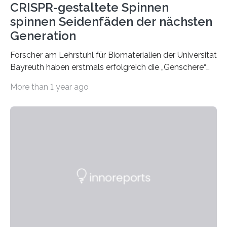
CRISPR-gestaltete Spinnen
spinnen Seidenfäden der nächsten
Generation
Forscher am Lehrstuhl für Biomaterialien der Universität
Bayreuth haben erstmals erfolgreich die „Genschere“
CRISPR-Cas9 bei Spinnen eingesetzt. Die Spinnen
More than 1 year ago
produzierten nach der Gen-Editierung rot
fluoreszierende Spinnenseide. Über ihre Ergebnisse
berichten die Forscher im Fachjournal Angewandte
Chemie. What for? Spinnenseide ist eine der
interessantesten Fasern im Bereich der
Materialwissenschaften: Insbesondere ihr Abseilfaden
ist enorm reißfest, dabei jedoch elastisch, leicht und
biologisch abbaubar. Wenn es gelingt, die Produktion
der Spinnenseide in vivo – im lebenden Tier – zu
beeinflussen und damit Einblicke…