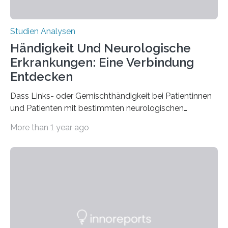
Studien Analysen
Händigkeit Und Neurologische
Erkrankungen: Eine Verbindung
Entdecken
Dass Links- oder Gemischthändigkeit bei Patientinnen
und Patienten mit bestimmten neurologischen
Erkrankungen wie Autismus-Spektrum-Störungen
More than 1 year ago
auffällig häufig vorkommt, ist eine oft berichtete
Beobachtung aus der Praxis. Die Verbindung von
Händigkeit und diesen Erkrankungen liegt
wahrscheinlich darin begründet, dass beide durch
Prozesse in der frühen Hirnentwicklung beeinflusst
werden. Verschiedene Studien untersuchten diesen
Zusammenhang für einzelne Erkrankungen und
konnten ihn mal belegen, mal nicht. Eine Meta-Analyse,