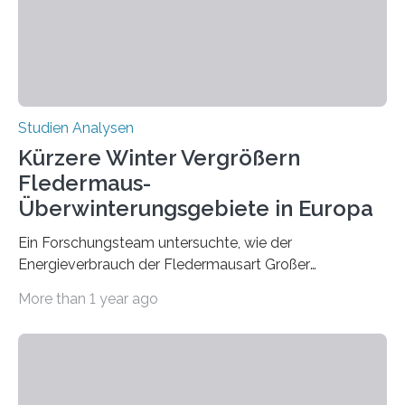
die ein internationales Forschungsteam aus Bochum,
Hamburg, Nimwegen und Athen durchgeführt hat,
zeigt, dass eine abweichende Händigkeit…
Studien Analysen
Kürzere Winter Vergrößern
Fledermaus-
Überwinterungsgebiete in Europa
Ein Forschungsteam untersuchte, wie der
Energieverbrauch der Fledermausart Großer
Abendsegler von der Temperatur beeinflusst wird, und
More than 1 year ago
erstellte ein Modell, mit dem sich vorhersagen lässt, in
welchen geographischen Breiten sie den Winterschlaf
überleben und wie sich ihre Überwinterungsgebiete im
Laufe der Zeit verändern könnten. Es zeichnet die
Verschiebung der Überwinterungsgebiete in den letzten