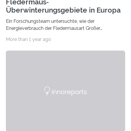
Fledermaus-
Überwinterungsgebiete in Europa
Ein Forschungsteam untersuchte, wie der
Energieverbrauch der Fledermausart Großer
Abendsegler von der Temperatur beeinflusst wird, und
More than 1 year ago
erstellte ein Modell, mit dem sich vorhersagen lässt, in
welchen geographischen Breiten sie den Winterschlaf
überleben und wie sich ihre Überwinterungsgebiete im
Laufe der Zeit verändern könnten. Es zeichnet die
Verschiebung der Überwinterungsgebiete in den letzten
50 Jahren exakt nach und sagt eine weitere
Ausdehnung nach Nordosten um bis zu 14 Prozent des
derzeitigen Verbreitungsgebiets bis zum Jahr 2100
voraus – bedingt durch kürzere…