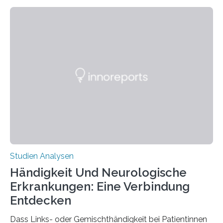
fluoreszierende Spinnenseide. Über ihre Ergebnisse
berichten die Forscher im Fachjournal Angewandte
Chemie. What for? Spinnenseide ist eine der
interessantesten Fasern im Bereich der
Materialwissenschaften: Insbesondere ihr Abseilfaden
ist enorm reißfest, dabei jedoch elastisch, leicht und
biologisch abbaubar. Wenn es gelingt, die Produktion
der Spinnenseide in vivo – im lebenden Tier – zu
beeinflussen und damit Einblicke…
Studien Analysen
Händigkeit Und Neurologische
Erkrankungen: Eine Verbindung
Entdecken
Dass Links- oder Gemischthändigkeit bei Patientinnen