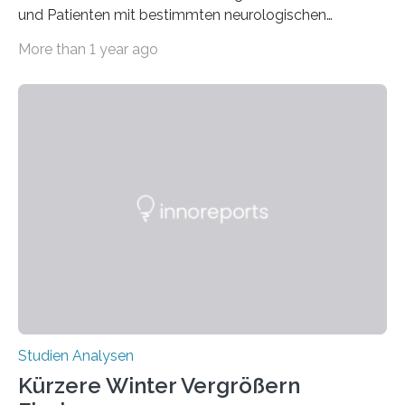
und Patienten mit bestimmten neurologischen
Erkrankungen wie Autismus-Spektrum-Störungen
More than 1 year ago
auffällig häufig vorkommt, ist eine oft berichtete
Beobachtung aus der Praxis. Die Verbindung von
Händigkeit und diesen Erkrankungen liegt
wahrscheinlich darin begründet, dass beide durch
Prozesse in der frühen Hirnentwicklung beeinflusst
werden. Verschiedene Studien untersuchten diesen
Zusammenhang für einzelne Erkrankungen und
konnten ihn mal belegen, mal nicht. Eine Meta-Analyse,
die ein internationales Forschungsteam aus Bochum,
Hamburg, Nimwegen und Athen durchgeführt hat,
zeigt, dass eine abweichende Händigkeit…
Studien Analysen
Kürzere Winter Vergrößern