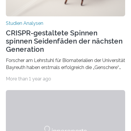
Studien Analysen
CRISPR-gestaltete Spinnen
spinnen Seidenfäden der nächsten
Generation
Forscher am Lehrstuhl für Biomaterialien der Universität
Bayreuth haben erstmals erfolgreich die „Genschere“
CRISPR-Cas9 bei Spinnen eingesetzt. Die Spinnen
More than 1 year ago
produzierten nach der Gen-Editierung rot
fluoreszierende Spinnenseide. Über ihre Ergebnisse
berichten die Forscher im Fachjournal Angewandte
Chemie. What for? Spinnenseide ist eine der
interessantesten Fasern im Bereich der
Materialwissenschaften: Insbesondere ihr Abseilfaden
ist enorm reißfest, dabei jedoch elastisch, leicht und
biologisch abbaubar. Wenn es gelingt, die Produktion