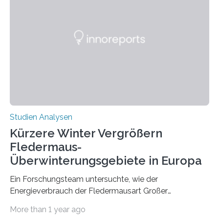
Prozesse in der frühen Hirnentwicklung beeinflusst
werden. Verschiedene Studien untersuchten diesen
Zusammenhang für einzelne Erkrankungen und
konnten ihn mal belegen, mal nicht. Eine Meta-Analyse,
die ein internationales Forschungsteam aus Bochum,
Hamburg, Nimwegen und Athen durchgeführt hat,
zeigt, dass eine abweichende Händigkeit…
Studien Analysen
Kürzere Winter Vergrößern
Fledermaus-
Überwinterungsgebiete in Europa
Ein Forschungsteam untersuchte, wie der
Energieverbrauch der Fledermausart Großer
Abendsegler von der Temperatur beeinflusst wird, und
More than 1 year ago
erstellte ein Modell, mit dem sich vorhersagen lässt, in