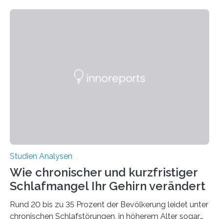
welchen geographischen Breiten sie den Winterschlaf
überleben und wie sich ihre Überwinterungsgebiete im
Laufe der Zeit verändern könnten. Es zeichnet die
Verschiebung der Überwinterungsgebiete in den letzten
50 Jahren exakt nach und sagt eine weitere
Ausdehnung nach Nordosten um bis zu 14 Prozent des
derzeitigen Verbreitungsgebiets bis zum Jahr 2100
voraus – bedingt durch kürzere…
Studien Analysen
Wie chronischer und kurzfristiger
Schlafmangel Ihr Gehirn verändert
Rund 20 bis zu 35 Prozent der Bevölkerung leidet unter
chronischen Schlafstörungen, in höherem Alter sogar