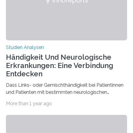
der Spinnenseide in vivo – im lebenden Tier – zu
beeinflussen und damit Einblicke…
Studien Analysen
Händigkeit Und Neurologische
Erkrankungen: Eine Verbindung
Entdecken
Dass Links- oder Gemischthändigkeit bei Patientinnen
und Patienten mit bestimmten neurologischen
Erkrankungen wie Autismus-Spektrum-Störungen
More than 1 year ago
auffällig häufig vorkommt, ist eine oft berichtete
Beobachtung aus der Praxis. Die Verbindung von
Händigkeit und diesen Erkrankungen liegt
wahrscheinlich darin begründet, dass beide durch