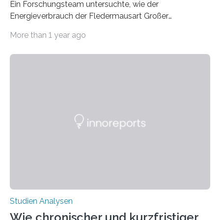
Ein Forschungsteam untersuchte, wie der
Energieverbrauch der Fledermausart Großer
Abendsegler von der Temperatur beeinflusst wird, und
More than 1 year ago
erstellte ein Modell, mit dem sich vorhersagen lässt, in
welchen geographischen Breiten sie den Winterschlaf
überleben und wie sich ihre Überwinterungsgebiete im
Laufe der Zeit verändern könnten. Es zeichnet die
Verschiebung der Überwinterungsgebiete in den letzten
50 Jahren exakt nach und sagt eine weitere
Ausdehnung nach Nordosten um bis zu 14 Prozent des
derzeitigen Verbreitungsgebiets bis zum Jahr 2100
voraus – bedingt durch kürzere…
Studien Analysen
Wie chronischer und kurzfristiger