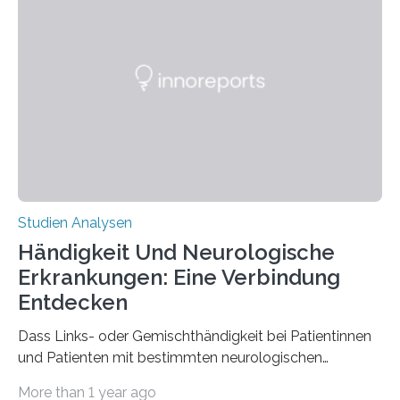
interessantesten Fasern im Bereich der
Materialwissenschaften: Insbesondere ihr Abseilfaden
ist enorm reißfest, dabei jedoch elastisch, leicht und
biologisch abbaubar. Wenn es gelingt, die Produktion
der Spinnenseide in vivo – im lebenden Tier – zu
beeinflussen und damit Einblicke…
Studien Analysen
Händigkeit Und Neurologische
Erkrankungen: Eine Verbindung
Entdecken
Dass Links- oder Gemischthändigkeit bei Patientinnen
und Patienten mit bestimmten neurologischen
Erkrankungen wie Autismus-Spektrum-Störungen
More than 1 year ago