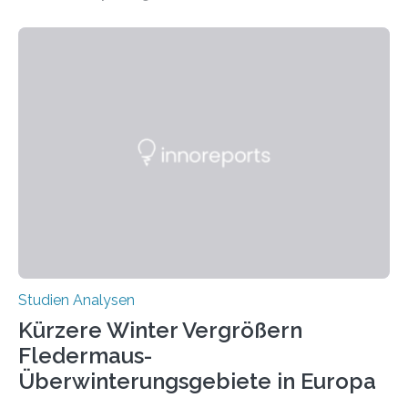
auffällig häufig vorkommt, ist eine oft berichtete
Beobachtung aus der Praxis. Die Verbindung von
Händigkeit und diesen Erkrankungen liegt
wahrscheinlich darin begründet, dass beide durch
Prozesse in der frühen Hirnentwicklung beeinflusst
werden. Verschiedene Studien untersuchten diesen
Zusammenhang für einzelne Erkrankungen und
konnten ihn mal belegen, mal nicht. Eine Meta-Analyse,
die ein internationales Forschungsteam aus Bochum,
Hamburg, Nimwegen und Athen durchgeführt hat,
zeigt, dass eine abweichende Händigkeit…
Studien Analysen
Kürzere Winter Vergrößern
Fledermaus-
Überwinterungsgebiete in Europa