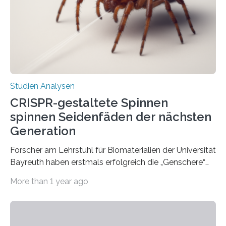
Studien Analysen
CRISPR-gestaltete Spinnen
spinnen Seidenfäden der nächsten
Generation
Forscher am Lehrstuhl für Biomaterialien der Universität
Bayreuth haben erstmals erfolgreich die „Genschere“
CRISPR-Cas9 bei Spinnen eingesetzt. Die Spinnen
More than 1 year ago
produzierten nach der Gen-Editierung rot
fluoreszierende Spinnenseide. Über ihre Ergebnisse
berichten die Forscher im Fachjournal Angewandte
Chemie. What for? Spinnenseide ist eine der