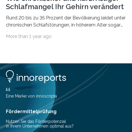
Schlafmangel Ihr Gehirn verändert
Rund 20 bis zu 35 Prozent der Bevölkerung leidet unter
chronischen Schlafstörungen, in höherem Alter sogar
die Hälfte aller Menschen. Fast jeder Jugendliche oder
More than 1 year ago
Erwachsene kennt zudem ein kurzfristiges Schlafdefizit:
ob Party, ein langer Arbeitstag, die Pflege Angehöriger
oder schlicht am Handy verdaddelt – die Möglichkeiten
zu wenig Schlaf zu bekommen sind vielfältig. Jülicher
Forscher:innen konnten in einer aktuellen Metastudie
zeigen, dass sich die jeweils beteiligten Gehirnregionen
deutlich unterscheiden. Die Ergebnisse der Studie
wurden im Fachmagazin JAMA Psychiatry
veröffentlicht. „Schlechter…
Eine Marke von innoscripta
Fördermittelprüfung
Nutzen Sie das Förderpotenzial
in Ihrem Unternehmen optimal aus?