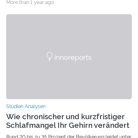
More than 1 year ago
erstellte ein Modell, mit dem sich vorhersagen lässt, in
welchen geographischen Breiten sie den Winterschlaf
überleben und wie sich ihre Überwinterungsgebiete im
Laufe der Zeit verändern könnten. Es zeichnet die
Verschiebung der Überwinterungsgebiete in den letzten
50 Jahren exakt nach und sagt eine weitere
Ausdehnung nach Nordosten um bis zu 14 Prozent des
derzeitigen Verbreitungsgebiets bis zum Jahr 2100
voraus – bedingt durch kürzere…
Studien Analysen
Wie chronischer und kurzfristiger
Schlafmangel Ihr Gehirn verändert
Rund 20 bis zu 35 Prozent der Bevölkerung leidet unter