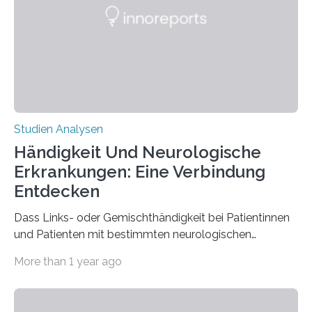
ist enorm reißfest, dabei jedoch elastisch, leicht und
biologisch abbaubar. Wenn es gelingt, die Produktion
der Spinnenseide in vivo – im lebenden Tier – zu
beeinflussen und damit Einblicke…
Studien Analysen
Händigkeit Und Neurologische
Erkrankungen: Eine Verbindung
Entdecken
Dass Links- oder Gemischthändigkeit bei Patientinnen
und Patienten mit bestimmten neurologischen
Erkrankungen wie Autismus-Spektrum-Störungen
More than 1 year ago
auffällig häufig vorkommt, ist eine oft berichtete
Beobachtung aus der Praxis. Die Verbindung von
Händigkeit und diesen Erkrankungen liegt