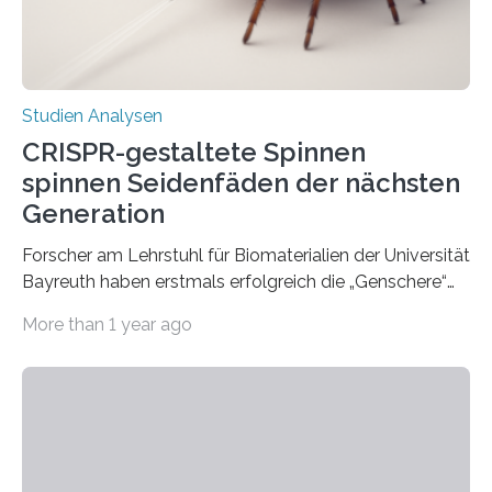
Studien Analysen
CRISPR-gestaltete Spinnen
spinnen Seidenfäden der nächsten
Generation
Forscher am Lehrstuhl für Biomaterialien der Universität
Bayreuth haben erstmals erfolgreich die „Genschere“
CRISPR-Cas9 bei Spinnen eingesetzt. Die Spinnen
More than 1 year ago
produzierten nach der Gen-Editierung rot
fluoreszierende Spinnenseide. Über ihre Ergebnisse
berichten die Forscher im Fachjournal Angewandte
Chemie. What for? Spinnenseide ist eine der
interessantesten Fasern im Bereich der
Materialwissenschaften: Insbesondere ihr Abseilfaden