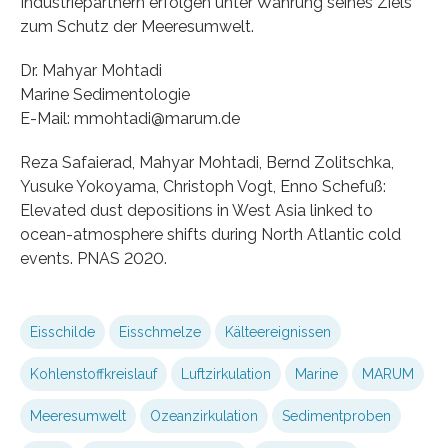
Industriepartnern erfolgen unter Wahrung seines Ziels
zum Schutz der Meeresumwelt.
Dr. Mahyar Mohtadi
Marine Sedimentologie
E-Mail: mmohtadi@marum.de
Reza Safaierad, Mahyar Mohtadi, Bernd Zolitschka,
Yusuke Yokoyama, Christoph Vogt, Enno Schefuß:
Elevated dust depositions in West Asia linked to
ocean-atmosphere shifts during North Atlantic cold
events. PNAS 2020.
Eisschilde
Eisschmelze
Kälteereignissen
Kohlenstoffkreislauf
Luftzirkulation
Marine
MARUM
Meeresumwelt
Ozeanzirkulation
Sedimentproben