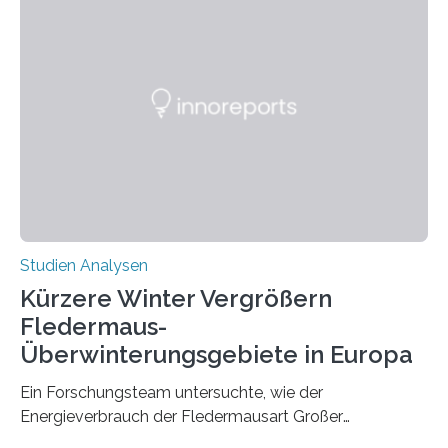
wahrscheinlich darin begründet, dass beide durch
Prozesse in der frühen Hirnentwicklung beeinflusst
werden. Verschiedene Studien untersuchten diesen
Zusammenhang für einzelne Erkrankungen und
konnten ihn mal belegen, mal nicht. Eine Meta-Analyse,
die ein internationales Forschungsteam aus Bochum,
Hamburg, Nimwegen und Athen durchgeführt hat,
zeigt, dass eine abweichende Händigkeit…
Studien Analysen
Kürzere Winter Vergrößern
Fledermaus-
Überwinterungsgebiete in Europa
Ein Forschungsteam untersuchte, wie der
Energieverbrauch der Fledermausart Großer
Abendsegler von der Temperatur beeinflusst wird, und