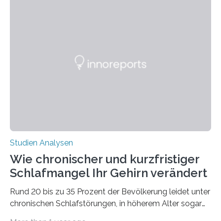
überleben und wie sich ihre Überwinterungsgebiete im
Laufe der Zeit verändern könnten. Es zeichnet die
Verschiebung der Überwinterungsgebiete in den letzten
50 Jahren exakt nach und sagt eine weitere
Ausdehnung nach Nordosten um bis zu 14 Prozent des
derzeitigen Verbreitungsgebiets bis zum Jahr 2100
voraus – bedingt durch kürzere…
Studien Analysen
Wie chronischer und kurzfristiger
Schlafmangel Ihr Gehirn verändert
Rund 20 bis zu 35 Prozent der Bevölkerung leidet unter
chronischen Schlafstörungen, in höherem Alter sogar
die Hälfte aller Menschen. Fast jeder Jugendliche oder