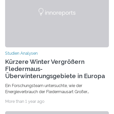
werden. Verschiedene Studien untersuchten diesen
Zusammenhang für einzelne Erkrankungen und
konnten ihn mal belegen, mal nicht. Eine Meta-Analyse,
die ein internationales Forschungsteam aus Bochum,
Hamburg, Nimwegen und Athen durchgeführt hat,
zeigt, dass eine abweichende Händigkeit…
Studien Analysen
Kürzere Winter Vergrößern
Fledermaus-
Überwinterungsgebiete in Europa
Ein Forschungsteam untersuchte, wie der
Energieverbrauch der Fledermausart Großer
Abendsegler von der Temperatur beeinflusst wird, und
More than 1 year ago
erstellte ein Modell, mit dem sich vorhersagen lässt, in
welchen geographischen Breiten sie den Winterschlaf