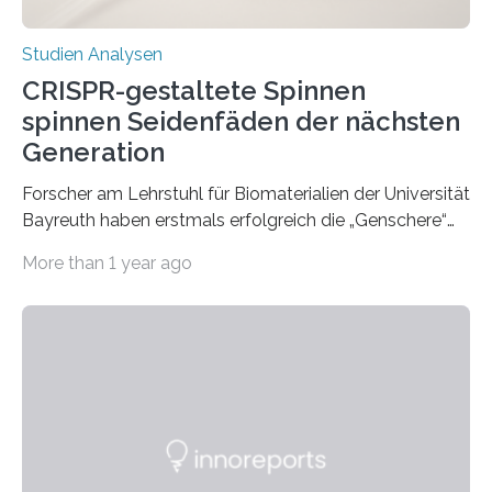
Studien Analysen
CRISPR-gestaltete Spinnen
spinnen Seidenfäden der nächsten
Generation
Forscher am Lehrstuhl für Biomaterialien der Universität
Bayreuth haben erstmals erfolgreich die „Genschere“
CRISPR-Cas9 bei Spinnen eingesetzt. Die Spinnen
More than 1 year ago
produzierten nach der Gen-Editierung rot
fluoreszierende Spinnenseide. Über ihre Ergebnisse
berichten die Forscher im Fachjournal Angewandte
Chemie. What for? Spinnenseide ist eine der
interessantesten Fasern im Bereich der
Materialwissenschaften: Insbesondere ihr Abseilfaden
ist enorm reißfest, dabei jedoch elastisch, leicht und
biologisch abbaubar. Wenn es gelingt, die Produktion
der Spinnenseide in vivo – im lebenden Tier – zu