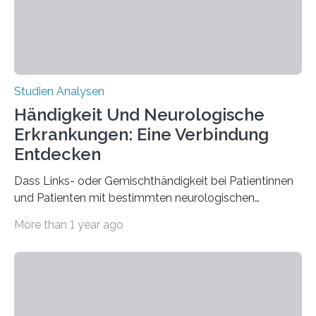
beeinflussen und damit Einblicke…
Studien Analysen
Händigkeit Und Neurologische
Erkrankungen: Eine Verbindung
Entdecken
Dass Links- oder Gemischthändigkeit bei Patientinnen
und Patienten mit bestimmten neurologischen
Erkrankungen wie Autismus-Spektrum-Störungen
More than 1 year ago
auffällig häufig vorkommt, ist eine oft berichtete
Beobachtung aus der Praxis. Die Verbindung von
Händigkeit und diesen Erkrankungen liegt
wahrscheinlich darin begründet, dass beide durch
Prozesse in der frühen Hirnentwicklung beeinflusst