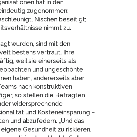
anisationen hat in den
t eindeutig zugenommen:
chleunigt, Nischen beseitigt;
itsverhältnisse nimmt zu.
ragt wurden, sind mit den
elt bestens vertraut. Ihre
ig, weil sie einerseits als
 beobachten und ungeschönte
onen haben, andererseits aber
Teams nach konstruktiven
ger, so stellen die Befragten
ander widersprechende
ionalität und Kosteneinsparung –
ten und abzufedern. „Und das
eigene Gesundheit zu riskieren,