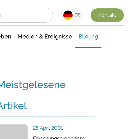
 Leben
Medien & Ereignisse
Interdisziplinäre Forschung
Veranstaltungsnachrichten
n Chemie
Gesellschaftswissenschaften
Kontakt
DE
eben
Medien & Ereignisse
Bildung
Meistgelesene
Artikel
25 April 2001
Forschungsergebnisse