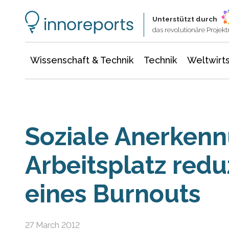
Wissenschaft & Technik
Informationstechnologie
Energie & Elektrotechnik
Unterstützt durch
das revolutionäre Proje
Wissenschaft & Technik
Technik
Weltwirts
Soziale Anerken
Arbeitsplatz reduz
eines Burnouts
27 March 2012