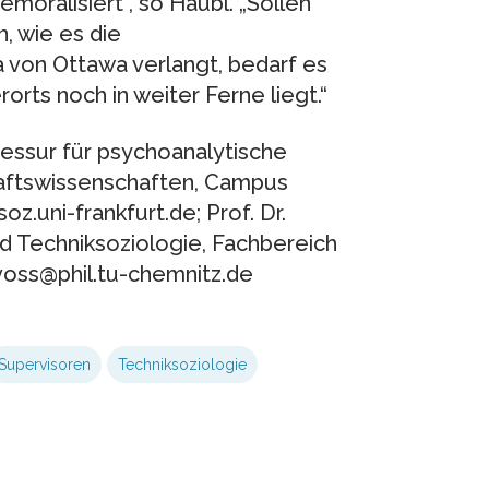
moralisiert“, so Haubl. „Sollen
, wie es die
 von Ottawa verlangt, bedarf es
orts noch in weiter Ferne liegt.“
ofessur für psychoanalytische
haftswissenschaften, Campus
z.uni-frankfurt.de; Prof. Dr.
nd Techniksoziologie, Fachbereich
.voss@phil.tu-chemnitz.de
Supervisoren
Techniksoziologie