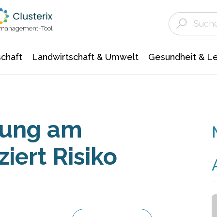
Landwirtschaft & Umwelt
Gesundheit &
Agrar- Forstwissenschaften
Unternehmensmeldungen
Biowissenschafte
Ökologie Umwelt- Naturschutz
ktmanagement-Tool
chaft
Landwirtschaft & Umwelt
Gesundheit & L
nung am
iert Risiko