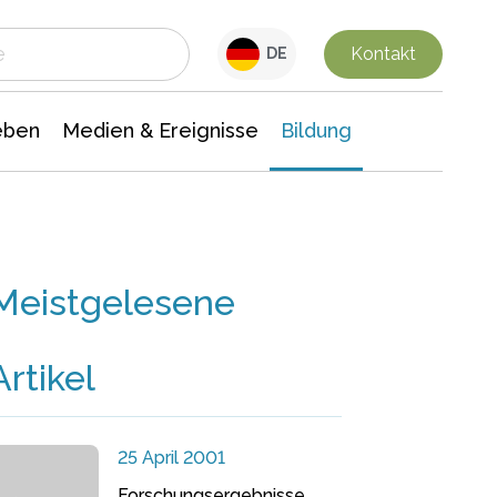
 Leben
Medien & Ereignisse
Interdisziplinäre Forschung
Veranstaltungsnachrichten
n Chemie
Gesellschaftswissenschaften
Kontakt
DE
eben
Medien & Ereignisse
Bildung
Meistgelesene
Artikel
25 April 2001
Forschungsergebnisse