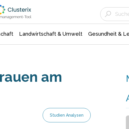
Landwirtschaft & Umwelt
Gesundheit &
Agrar- Forstwissenschaften
Unternehmensmeldungen
Biowissenschafte
Ökologie Umwelt- Naturschutz
ktmanagement-Tool
chaft
Landwirtschaft & Umwelt
Gesundheit & L
trauen am
Studien Analysen