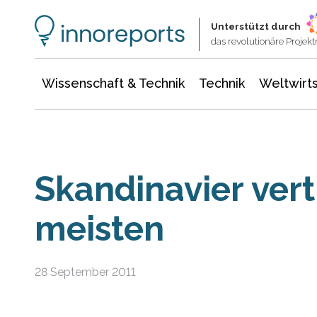
Wissenschaft & Technik
Informationstechnologie
Energie & Elektrotechnik
Unterstützt durch
das revolutionäre Proje
Wissenschaft & Technik
Technik
Weltwirts
Skandinavier ver
meisten
28 September 2011