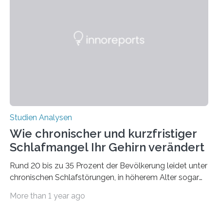
Verschiebung der Überwinterungsgebiete in den letzten
50 Jahren exakt nach und sagt eine weitere
Ausdehnung nach Nordosten um bis zu 14 Prozent des
derzeitigen Verbreitungsgebiets bis zum Jahr 2100
voraus – bedingt durch kürzere…
Studien Analysen
Wie chronischer und kurzfristiger
Schlafmangel Ihr Gehirn verändert
Rund 20 bis zu 35 Prozent der Bevölkerung leidet unter
chronischen Schlafstörungen, in höherem Alter sogar
die Hälfte aller Menschen. Fast jeder Jugendliche oder
More than 1 year ago
Erwachsene kennt zudem ein kurzfristiges Schlafdefizit:
ob Party, ein langer Arbeitstag, die Pflege Angehöriger