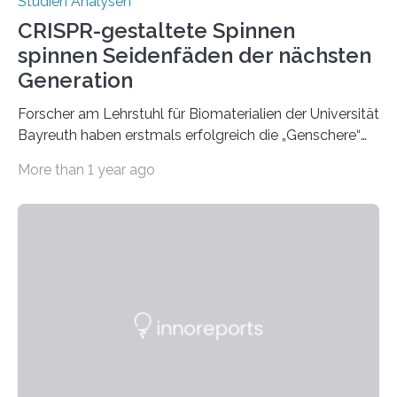
Studien Analysen
CRISPR-gestaltete Spinnen
spinnen Seidenfäden der nächsten
Generation
Forscher am Lehrstuhl für Biomaterialien der Universität
Bayreuth haben erstmals erfolgreich die „Genschere“
CRISPR-Cas9 bei Spinnen eingesetzt. Die Spinnen
More than 1 year ago
produzierten nach der Gen-Editierung rot
fluoreszierende Spinnenseide. Über ihre Ergebnisse
berichten die Forscher im Fachjournal Angewandte
Chemie. What for? Spinnenseide ist eine der
interessantesten Fasern im Bereich der
Materialwissenschaften: Insbesondere ihr Abseilfaden
ist enorm reißfest, dabei jedoch elastisch, leicht und
biologisch abbaubar. Wenn es gelingt, die Produktion
der Spinnenseide in vivo – im lebenden Tier – zu
beeinflussen und damit Einblicke…