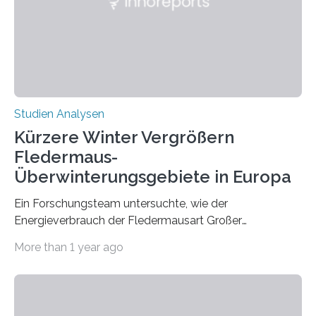
konnten ihn mal belegen, mal nicht. Eine Meta-Analyse,
die ein internationales Forschungsteam aus Bochum,
Hamburg, Nimwegen und Athen durchgeführt hat,
zeigt, dass eine abweichende Händigkeit…
Studien Analysen
Kürzere Winter Vergrößern
Fledermaus-
Überwinterungsgebiete in Europa
Ein Forschungsteam untersuchte, wie der
Energieverbrauch der Fledermausart Großer
Abendsegler von der Temperatur beeinflusst wird, und
More than 1 year ago
erstellte ein Modell, mit dem sich vorhersagen lässt, in
welchen geographischen Breiten sie den Winterschlaf
überleben und wie sich ihre Überwinterungsgebiete im
Laufe der Zeit verändern könnten. Es zeichnet die