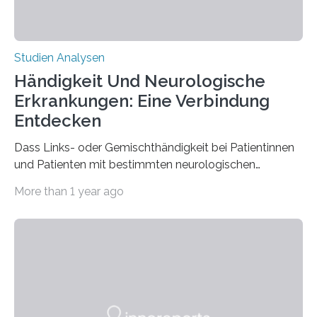
Studien Analysen
Händigkeit Und Neurologische
Erkrankungen: Eine Verbindung
Entdecken
Dass Links- oder Gemischthändigkeit bei Patientinnen
und Patienten mit bestimmten neurologischen
Erkrankungen wie Autismus-Spektrum-Störungen
More than 1 year ago
auffällig häufig vorkommt, ist eine oft berichtete
Beobachtung aus der Praxis. Die Verbindung von
Händigkeit und diesen Erkrankungen liegt
wahrscheinlich darin begründet, dass beide durch
Prozesse in der frühen Hirnentwicklung beeinflusst
werden. Verschiedene Studien untersuchten diesen
Zusammenhang für einzelne Erkrankungen und