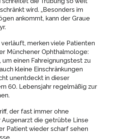
 schreitet die Trübung so weit
schränkt wird. „Besonders im
mögen ankommt, kann der Graue
r.
 verläuft, merken viele Patienten
t der Münchener Ophthalmologe:
, um einen Fahreignungstest zu
auch kleine Einschränkungen
icht unentdeckt in dieser
em 60. Lebensjahr regelmäßig zur
en.
iff, der fast immer ohne
r Augenarzt die getrübte Linse
er Patient wieder scharf sehen
sse.