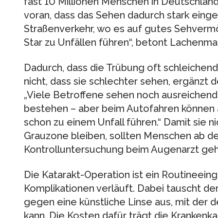
fast 10 Millionen Menschen in Deutschland
voran, dass das Sehen dadurch stark einge
Straßenverkehr, wo es auf gutes Sehver
Star zu Unfällen führen“, betont Lachenmay
Dadurch, dass die Trübung oft schleichend
nicht, dass sie schlechter sehen, ergänz
„Viele Betroffene sehen noch ausreichend
bestehen – aber beim Autofahren können 
schon zu einem Unfall führen.“ Damit sie n
Grauzone bleiben, sollten Menschen ab d
Kontrolluntersuchung beim Augenarzt geh
Die Katarakt-Operation ist ein Routineeingr
Komplikationen verläuft. Dabei tauscht de
gegen eine künstliche Linse aus, mit der d
kann. Die Kosten dafür trägt die Krankenka