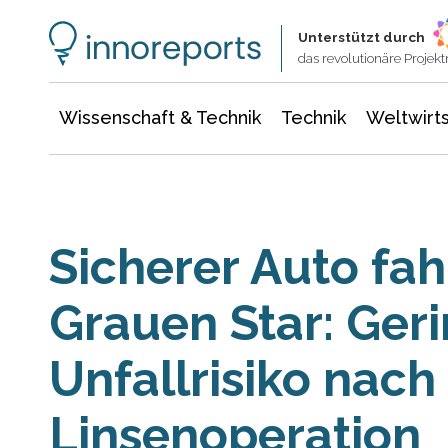
Wissenschaft & Technik
Informationstechnologie
Energie & Elektrotechnik
Unterstützt durch
das revolutionäre Proje
Wissenschaft & Technik
Technik
Weltwirts
Sicherer Auto fa
Grauen Star: Ger
Unfallrisiko nach
Linsenoperation