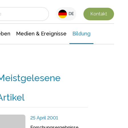
 Leben
Medien & Ereignisse
Interdisziplinäre Forschung
Veranstaltungsnachrichten
n Chemie
Gesellschaftswissenschaften
Kontakt
DE
eben
Medien & Ereignisse
Bildung
Meistgelesene
Artikel
25 April 2001
Forschungsergebnisse