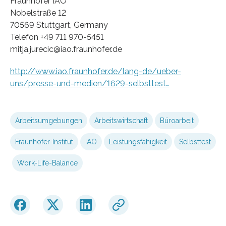
Fraunhofer IAO
Nobelstraße 12
70569 Stuttgart, Germany
Telefon +49 711 970-5451
mitja.jurecic@iao.fraunhofer.de
http://www.iao.fraunhofer.de/lang-de/ueber-
uns/presse-und-medien/1629-selbsttest…
Arbeitsumgebungen
Arbeitswirtschaft
Büroarbeit
Fraunhofer-Institut
IAO
Leistungsfähigkeit
Selbsttest
Work-Life-Balance