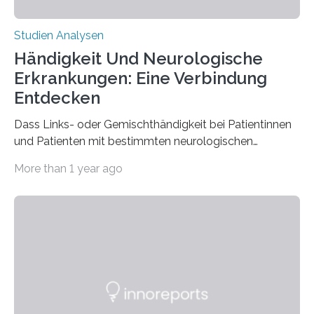
Studien Analysen
Händigkeit Und Neurologische
Erkrankungen: Eine Verbindung
Entdecken
Dass Links- oder Gemischthändigkeit bei Patientinnen
und Patienten mit bestimmten neurologischen
Erkrankungen wie Autismus-Spektrum-Störungen
More than 1 year ago
auffällig häufig vorkommt, ist eine oft berichtete
Beobachtung aus der Praxis. Die Verbindung von
Händigkeit und diesen Erkrankungen liegt
wahrscheinlich darin begründet, dass beide durch
Prozesse in der frühen Hirnentwicklung beeinflusst
werden. Verschiedene Studien untersuchten diesen
Zusammenhang für einzelne Erkrankungen und
konnten ihn mal belegen, mal nicht. Eine Meta-Analyse,
die ein internationales Forschungsteam aus Bochum,