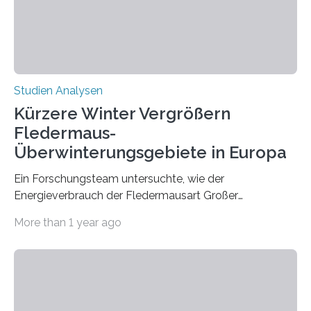
Hamburg, Nimwegen und Athen durchgeführt hat,
zeigt, dass eine abweichende Händigkeit…
Studien Analysen
Kürzere Winter Vergrößern
Fledermaus-
Überwinterungsgebiete in Europa
Ein Forschungsteam untersuchte, wie der
Energieverbrauch der Fledermausart Großer
Abendsegler von der Temperatur beeinflusst wird, und
More than 1 year ago
erstellte ein Modell, mit dem sich vorhersagen lässt, in
welchen geographischen Breiten sie den Winterschlaf
überleben und wie sich ihre Überwinterungsgebiete im
Laufe der Zeit verändern könnten. Es zeichnet die
Verschiebung der Überwinterungsgebiete in den letzten