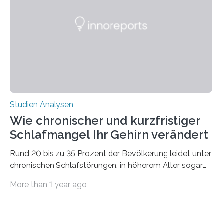
50 Jahren exakt nach und sagt eine weitere
Ausdehnung nach Nordosten um bis zu 14 Prozent des
derzeitigen Verbreitungsgebiets bis zum Jahr 2100
voraus – bedingt durch kürzere…
Studien Analysen
Wie chronischer und kurzfristiger
Schlafmangel Ihr Gehirn verändert
Rund 20 bis zu 35 Prozent der Bevölkerung leidet unter
chronischen Schlafstörungen, in höherem Alter sogar
die Hälfte aller Menschen. Fast jeder Jugendliche oder
More than 1 year ago
Erwachsene kennt zudem ein kurzfristiges Schlafdefizit:
ob Party, ein langer Arbeitstag, die Pflege Angehöriger
oder schlicht am Handy verdaddelt – die Möglichkeiten