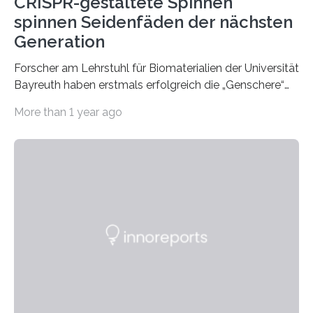
CRISPR-gestaltete Spinnen
spinnen Seidenfäden der nächsten
Generation
Forscher am Lehrstuhl für Biomaterialien der Universität
Bayreuth haben erstmals erfolgreich die „Genschere“
CRISPR-Cas9 bei Spinnen eingesetzt. Die Spinnen
More than 1 year ago
produzierten nach der Gen-Editierung rot
fluoreszierende Spinnenseide. Über ihre Ergebnisse
berichten die Forscher im Fachjournal Angewandte
Chemie. What for? Spinnenseide ist eine der
interessantesten Fasern im Bereich der
Materialwissenschaften: Insbesondere ihr Abseilfaden
ist enorm reißfest, dabei jedoch elastisch, leicht und
biologisch abbaubar. Wenn es gelingt, die Produktion
der Spinnenseide in vivo – im lebenden Tier – zu
beeinflussen und damit Einblicke…