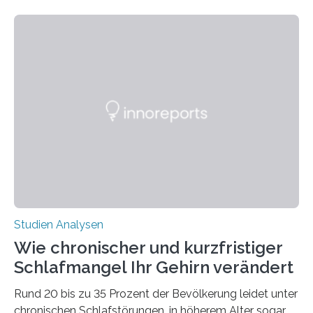
welchen geographischen Breiten sie den Winterschlaf
überleben und wie sich ihre Überwinterungsgebiete im
Laufe der Zeit verändern könnten. Es zeichnet die
Verschiebung der Überwinterungsgebiete in den letzten
50 Jahren exakt nach und sagt eine weitere
Ausdehnung nach Nordosten um bis zu 14 Prozent des
derzeitigen Verbreitungsgebiets bis zum Jahr 2100
voraus – bedingt durch kürzere…
Studien Analysen
Wie chronischer und kurzfristiger
Schlafmangel Ihr Gehirn verändert
Rund 20 bis zu 35 Prozent der Bevölkerung leidet unter
chronischen Schlafstörungen, in höherem Alter sogar