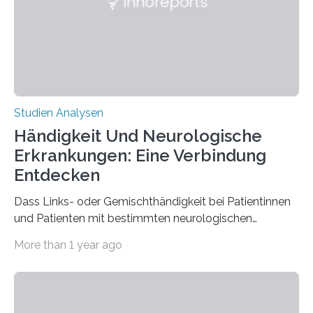
biologisch abbaubar. Wenn es gelingt, die Produktion
der Spinnenseide in vivo – im lebenden Tier – zu
beeinflussen und damit Einblicke…
Studien Analysen
Händigkeit Und Neurologische
Erkrankungen: Eine Verbindung
Entdecken
Dass Links- oder Gemischthändigkeit bei Patientinnen
und Patienten mit bestimmten neurologischen
Erkrankungen wie Autismus-Spektrum-Störungen
More than 1 year ago
auffällig häufig vorkommt, ist eine oft berichtete
Beobachtung aus der Praxis. Die Verbindung von
Händigkeit und diesen Erkrankungen liegt
wahrscheinlich darin begründet, dass beide durch