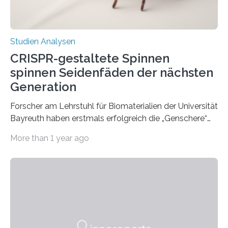
Studien Analysen
CRISPR-gestaltete Spinnen
spinnen Seidenfäden der nächsten
Generation
Forscher am Lehrstuhl für Biomaterialien der Universität
Bayreuth haben erstmals erfolgreich die „Genschere“
CRISPR-Cas9 bei Spinnen eingesetzt. Die Spinnen
More than 1 year ago
produzierten nach der Gen-Editierung rot
fluoreszierende Spinnenseide. Über ihre Ergebnisse
berichten die Forscher im Fachjournal Angewandte
Chemie. What for? Spinnenseide ist eine der
interessantesten Fasern im Bereich der
Materialwissenschaften: Insbesondere ihr Abseilfaden
ist enorm reißfest, dabei jedoch elastisch, leicht und