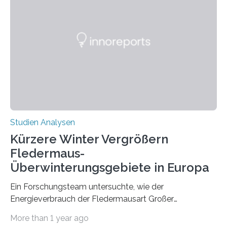
Prozesse in der frühen Hirnentwicklung beeinflusst
werden. Verschiedene Studien untersuchten diesen
Zusammenhang für einzelne Erkrankungen und
konnten ihn mal belegen, mal nicht. Eine Meta-Analyse,
die ein internationales Forschungsteam aus Bochum,
Hamburg, Nimwegen und Athen durchgeführt hat,
zeigt, dass eine abweichende Händigkeit…
Studien Analysen
Kürzere Winter Vergrößern
Fledermaus-
Überwinterungsgebiete in Europa
Ein Forschungsteam untersuchte, wie der
Energieverbrauch der Fledermausart Großer
Abendsegler von der Temperatur beeinflusst wird, und
More than 1 year ago
erstellte ein Modell, mit dem sich vorhersagen lässt, in