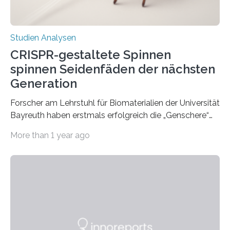
Studien Analysen
CRISPR-gestaltete Spinnen
spinnen Seidenfäden der nächsten
Generation
Forscher am Lehrstuhl für Biomaterialien der Universität
Bayreuth haben erstmals erfolgreich die „Genschere“
CRISPR-Cas9 bei Spinnen eingesetzt. Die Spinnen
More than 1 year ago
produzierten nach der Gen-Editierung rot
fluoreszierende Spinnenseide. Über ihre Ergebnisse
berichten die Forscher im Fachjournal Angewandte
Chemie. What for? Spinnenseide ist eine der
interessantesten Fasern im Bereich der
Materialwissenschaften: Insbesondere ihr Abseilfaden
ist enorm reißfest, dabei jedoch elastisch, leicht und
biologisch abbaubar. Wenn es gelingt, die Produktion