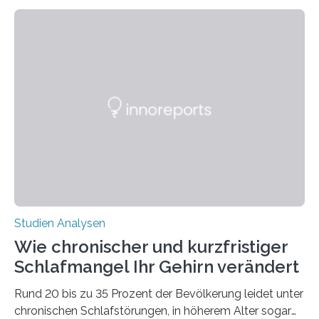
welchen geographischen Breiten sie den Winterschlaf
überleben und wie sich ihre Überwinterungsgebiete im
Laufe der Zeit verändern könnten. Es zeichnet die
Verschiebung der Überwinterungsgebiete in den letzten
50 Jahren exakt nach und sagt eine weitere
Ausdehnung nach Nordosten um bis zu 14 Prozent des
derzeitigen Verbreitungsgebiets bis zum Jahr 2100
voraus – bedingt durch kürzere…
Studien Analysen
Wie chronischer und kurzfristiger
Schlafmangel Ihr Gehirn verändert
Rund 20 bis zu 35 Prozent der Bevölkerung leidet unter
chronischen Schlafstörungen, in höherem Alter sogar