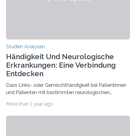
der Spinnenseide in vivo – im lebenden Tier – zu
beeinflussen und damit Einblicke…
Studien Analysen
Händigkeit Und Neurologische
Erkrankungen: Eine Verbindung
Entdecken
Dass Links- oder Gemischthändigkeit bei Patientinnen
und Patienten mit bestimmten neurologischen
Erkrankungen wie Autismus-Spektrum-Störungen
More than 1 year ago
auffällig häufig vorkommt, ist eine oft berichtete
Beobachtung aus der Praxis. Die Verbindung von
Händigkeit und diesen Erkrankungen liegt
wahrscheinlich darin begründet, dass beide durch