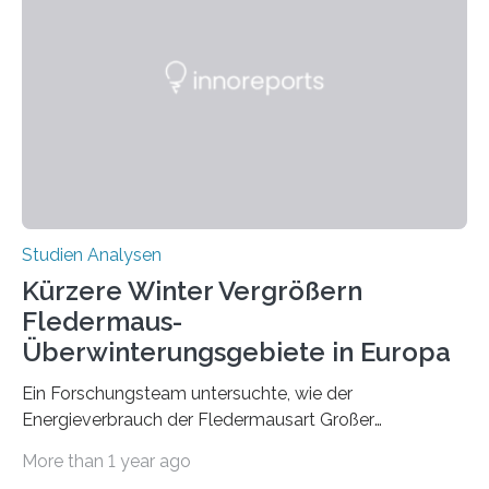
Prozesse in der frühen Hirnentwicklung beeinflusst
werden. Verschiedene Studien untersuchten diesen
Zusammenhang für einzelne Erkrankungen und
konnten ihn mal belegen, mal nicht. Eine Meta-Analyse,
die ein internationales Forschungsteam aus Bochum,
Hamburg, Nimwegen und Athen durchgeführt hat,
zeigt, dass eine abweichende Händigkeit…
Studien Analysen
Kürzere Winter Vergrößern
Fledermaus-
Überwinterungsgebiete in Europa
Ein Forschungsteam untersuchte, wie der
Energieverbrauch der Fledermausart Großer
Abendsegler von der Temperatur beeinflusst wird, und
More than 1 year ago
erstellte ein Modell, mit dem sich vorhersagen lässt, in