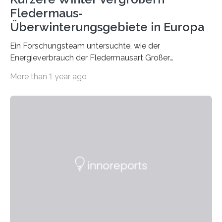
Fledermaus-
Überwinterungsgebiete in Europa
Ein Forschungsteam untersuchte, wie der
Energieverbrauch der Fledermausart Großer
Abendsegler von der Temperatur beeinflusst wird, und
More than 1 year ago
erstellte ein Modell, mit dem sich vorhersagen lässt, in
welchen geographischen Breiten sie den Winterschlaf
überleben und wie sich ihre Überwinterungsgebiete im
Laufe der Zeit verändern könnten. Es zeichnet die
Verschiebung der Überwinterungsgebiete in den letzten
50 Jahren exakt nach und sagt eine weitere
Ausdehnung nach Nordosten um bis zu 14 Prozent des
derzeitigen Verbreitungsgebiets bis zum Jahr 2100
voraus – bedingt durch kürzere…