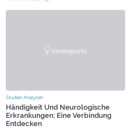
produzierten nach der Gen-Editierung rot
fluoreszierende Spinnenseide. Über ihre Ergebnisse
berichten die Forscher im Fachjournal Angewandte
Chemie. What for? Spinnenseide ist eine der
interessantesten Fasern im Bereich der
Materialwissenschaften: Insbesondere ihr Abseilfaden
ist enorm reißfest, dabei jedoch elastisch, leicht und
biologisch abbaubar. Wenn es gelingt, die Produktion
der Spinnenseide in vivo – im lebenden Tier – zu
beeinflussen und damit Einblicke…
Studien Analysen
Händigkeit Und Neurologische
Erkrankungen: Eine Verbindung
Entdecken