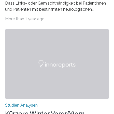
Dass Links- oder Gemischthändigkeit bei Patientinnen
und Patienten mit bestimmten neurologischen
Erkrankungen wie Autismus-Spektrum-Störungen
More than 1 year ago
auffällig häufig vorkommt, ist eine oft berichtete
Beobachtung aus der Praxis. Die Verbindung von
Händigkeit und diesen Erkrankungen liegt
wahrscheinlich darin begründet, dass beide durch
Prozesse in der frühen Hirnentwicklung beeinflusst
werden. Verschiedene Studien untersuchten diesen
Zusammenhang für einzelne Erkrankungen und
konnten ihn mal belegen, mal nicht. Eine Meta-Analyse,
die ein internationales Forschungsteam aus Bochum,
Hamburg, Nimwegen und Athen durchgeführt hat,
zeigt, dass eine abweichende Händigkeit…
Studien Analysen
Kürzere Winter Vergrößern