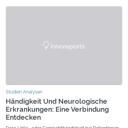
fluoreszierende Spinnenseide. Über ihre Ergebnisse
berichten die Forscher im Fachjournal Angewandte
Chemie. What for? Spinnenseide ist eine der
interessantesten Fasern im Bereich der
Materialwissenschaften: Insbesondere ihr Abseilfaden
ist enorm reißfest, dabei jedoch elastisch, leicht und
biologisch abbaubar. Wenn es gelingt, die Produktion
der Spinnenseide in vivo – im lebenden Tier – zu
beeinflussen und damit Einblicke…
Studien Analysen
Händigkeit Und Neurologische
Erkrankungen: Eine Verbindung
Entdecken