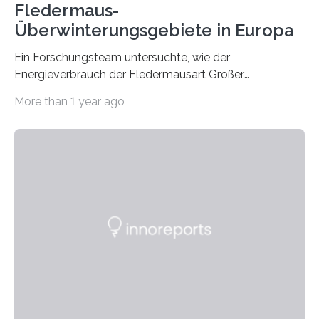
Fledermaus-
Überwinterungsgebiete in Europa
Ein Forschungsteam untersuchte, wie der
Energieverbrauch der Fledermausart Großer
Abendsegler von der Temperatur beeinflusst wird, und
More than 1 year ago
erstellte ein Modell, mit dem sich vorhersagen lässt, in
welchen geographischen Breiten sie den Winterschlaf
überleben und wie sich ihre Überwinterungsgebiete im
Laufe der Zeit verändern könnten. Es zeichnet die
Verschiebung der Überwinterungsgebiete in den letzten
50 Jahren exakt nach und sagt eine weitere
Ausdehnung nach Nordosten um bis zu 14 Prozent des
derzeitigen Verbreitungsgebiets bis zum Jahr 2100
voraus – bedingt durch kürzere…