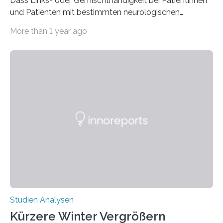
Dass Links- oder Gemischthändigkeit bei Patientinnen
und Patienten mit bestimmten neurologischen
Erkrankungen wie Autismus-Spektrum-Störungen
More than 1 year ago
auffällig häufig vorkommt, ist eine oft berichtete
Beobachtung aus der Praxis. Die Verbindung von
Händigkeit und diesen Erkrankungen liegt
wahrscheinlich darin begründet, dass beide durch
Prozesse in der frühen Hirnentwicklung beeinflusst
werden. Verschiedene Studien untersuchten diesen
Zusammenhang für einzelne Erkrankungen und
konnten ihn mal belegen, mal nicht. Eine Meta-Analyse,
die ein internationales Forschungsteam aus Bochum,
Hamburg, Nimwegen und Athen durchgeführt hat,
zeigt, dass eine abweichende Händigkeit…
Studien Analysen
Kürzere Winter Vergrößern