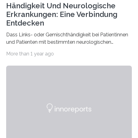
Händigkeit Und Neurologische
Erkrankungen: Eine Verbindung
Entdecken
Dass Links- oder Gemischthändigkeit bei Patientinnen
und Patienten mit bestimmten neurologischen
Erkrankungen wie Autismus-Spektrum-Störungen
More than 1 year ago
auffällig häufig vorkommt, ist eine oft berichtete
Beobachtung aus der Praxis. Die Verbindung von
Händigkeit und diesen Erkrankungen liegt
wahrscheinlich darin begründet, dass beide durch
Prozesse in der frühen Hirnentwicklung beeinflusst
werden. Verschiedene Studien untersuchten diesen
Zusammenhang für einzelne Erkrankungen und
konnten ihn mal belegen, mal nicht. Eine Meta-Analyse,
die ein internationales Forschungsteam aus Bochum,
Hamburg, Nimwegen und Athen durchgeführt hat,
zeigt, dass eine abweichende Händigkeit…