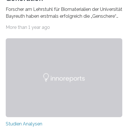
Forscher am Lehrstuhl für Biomaterialien der Universität
Bayreuth haben erstmals erfolgreich die „Genschere“
CRISPR-Cas9 bei Spinnen eingesetzt. Die Spinnen
More than 1 year ago
produzierten nach der Gen-Editierung rot
fluoreszierende Spinnenseide. Über ihre Ergebnisse
berichten die Forscher im Fachjournal Angewandte
Chemie. What for? Spinnenseide ist eine der
interessantesten Fasern im Bereich der
Materialwissenschaften: Insbesondere ihr Abseilfaden
ist enorm reißfest, dabei jedoch elastisch, leicht und
biologisch abbaubar. Wenn es gelingt, die Produktion
der Spinnenseide in vivo – im lebenden Tier – zu
beeinflussen und damit Einblicke…
Studien Analysen