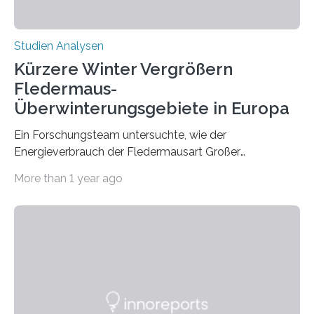
Studien Analysen
Kürzere Winter Vergrößern
Fledermaus-
Überwinterungsgebiete in Europa
Ein Forschungsteam untersuchte, wie der
Energieverbrauch der Fledermausart Großer
Abendsegler von der Temperatur beeinflusst wird, und
More than 1 year ago
erstellte ein Modell, mit dem sich vorhersagen lässt, in
welchen geographischen Breiten sie den Winterschlaf
überleben und wie sich ihre Überwinterungsgebiete im
Laufe der Zeit verändern könnten. Es zeichnet die
Verschiebung der Überwinterungsgebiete in den letzten
50 Jahren exakt nach und sagt eine weitere
Ausdehnung nach Nordosten um bis zu 14 Prozent des
derzeitigen Verbreitungsgebiets bis zum Jahr 2100