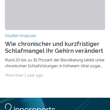
voraus – bedingt durch kürzere…
Studien Analysen
Wie chronischer und kurzfristiger
Schlafmangel Ihr Gehirn verändert
Rund 20 bis zu 35 Prozent der Bevölkerung leidet unter
chronischen Schlafstörungen, in höherem Alter sogar
die Hälfte aller Menschen. Fast jeder Jugendliche oder
More than 1 year ago
Erwachsene kennt zudem ein kurzfristiges Schlafdefizit:
ob Party, ein langer Arbeitstag, die Pflege Angehöriger
oder schlicht am Handy verdaddelt – die Möglichkeiten
zu wenig Schlaf zu bekommen sind vielfältig. Jülicher
Forscher:innen konnten in einer aktuellen Metastudie
zeigen, dass sich die jeweils beteiligten Gehirnregionen