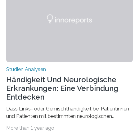
Materialwissenschaften: Insbesondere ihr Abseilfaden
ist enorm reißfest, dabei jedoch elastisch, leicht und
biologisch abbaubar. Wenn es gelingt, die Produktion
der Spinnenseide in vivo – im lebenden Tier – zu
beeinflussen und damit Einblicke…
Studien Analysen
Händigkeit Und Neurologische
Erkrankungen: Eine Verbindung
Entdecken
Dass Links- oder Gemischthändigkeit bei Patientinnen
und Patienten mit bestimmten neurologischen
Erkrankungen wie Autismus-Spektrum-Störungen
More than 1 year ago
auffällig häufig vorkommt, ist eine oft berichtete
Beobachtung aus der Praxis. Die Verbindung von