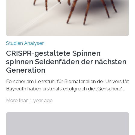
Studien Analysen
CRISPR-gestaltete Spinnen
spinnen Seidenfäden der nächsten
Generation
Forscher am Lehrstuhl für Biomaterialien der Universität
Bayreuth haben erstmals erfolgreich die „Genschere“
CRISPR-Cas9 bei Spinnen eingesetzt. Die Spinnen
More than 1 year ago
produzierten nach der Gen-Editierung rot
fluoreszierende Spinnenseide. Über ihre Ergebnisse
berichten die Forscher im Fachjournal Angewandte
Chemie. What for? Spinnenseide ist eine der
interessantesten Fasern im Bereich der