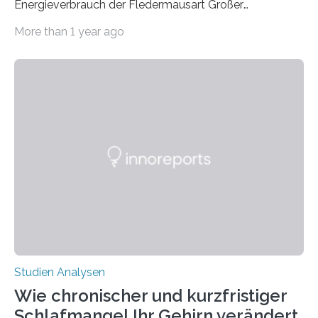
Energieverbrauch der Fledermausart Großer
Abendsegler von der Temperatur beeinflusst wird, und
More than 1 year ago
erstellte ein Modell, mit dem sich vorhersagen lässt, in
welchen geographischen Breiten sie den Winterschlaf
überleben und wie sich ihre Überwinterungsgebiete im
Laufe der Zeit verändern könnten. Es zeichnet die
Verschiebung der Überwinterungsgebiete in den letzten
50 Jahren exakt nach und sagt eine weitere
Ausdehnung nach Nordosten um bis zu 14 Prozent des
derzeitigen Verbreitungsgebiets bis zum Jahr 2100
voraus – bedingt durch kürzere…
Studien Analysen
Wie chronischer und kurzfristiger
Schlafmangel Ihr Gehirn verändert