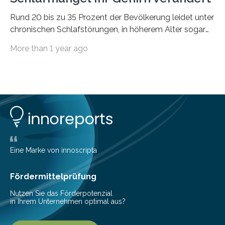
Rund 20 bis zu 35 Prozent der Bevölkerung leidet unter
chronischen Schlafstörungen, in höherem Alter sogar
die Hälfte aller Menschen. Fast jeder Jugendliche oder
More than 1 year ago
Erwachsene kennt zudem ein kurzfristiges Schlafdefizit:
ob Party, ein langer Arbeitstag, die Pflege Angehöriger
oder schlicht am Handy verdaddelt – die Möglichkeiten
zu wenig Schlaf zu bekommen sind vielfältig. Jülicher
Forscher:innen konnten in einer aktuellen Metastudie
zeigen, dass sich die jeweils beteiligten Gehirnregionen
deutlich unterscheiden. Die Ergebnisse der Studie
wurden im Fachmagazin JAMA Psychiatry
veröffentlicht. „Schlechter…
Eine Marke von innoscripta
Fördermittelprüfung
Nutzen Sie das Förderpotenzial
in Ihrem Unternehmen optimal aus?