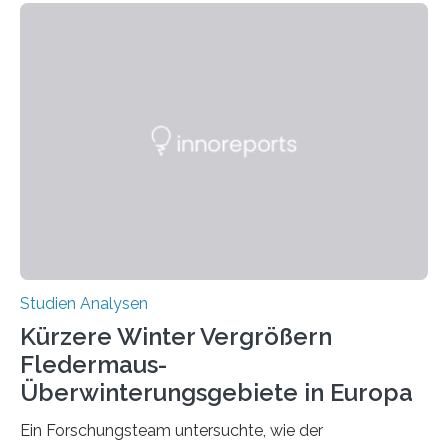
Händigkeit und diesen Erkrankungen liegt
wahrscheinlich darin begründet, dass beide durch
Prozesse in der frühen Hirnentwicklung beeinflusst
werden. Verschiedene Studien untersuchten diesen
Zusammenhang für einzelne Erkrankungen und
konnten ihn mal belegen, mal nicht. Eine Meta-Analyse,
die ein internationales Forschungsteam aus Bochum,
Hamburg, Nimwegen und Athen durchgeführt hat,
zeigt, dass eine abweichende Händigkeit…
Studien Analysen
Kürzere Winter Vergrößern
Fledermaus-
Überwinterungsgebiete in Europa
Ein Forschungsteam untersuchte, wie der