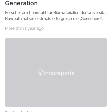
Generation
Forscher am Lehrstuhl für Biomaterialien der Universität
Bayreuth haben erstmals erfolgreich die „Genschere“
CRISPR-Cas9 bei Spinnen eingesetzt. Die Spinnen
More than 1 year ago
produzierten nach der Gen-Editierung rot
fluoreszierende Spinnenseide. Über ihre Ergebnisse
berichten die Forscher im Fachjournal Angewandte
Chemie. What for? Spinnenseide ist eine der
interessantesten Fasern im Bereich der
Materialwissenschaften: Insbesondere ihr Abseilfaden
ist enorm reißfest, dabei jedoch elastisch, leicht und
biologisch abbaubar. Wenn es gelingt, die Produktion
der Spinnenseide in vivo – im lebenden Tier – zu
beeinflussen und damit Einblicke…