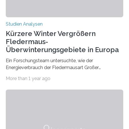
Studien Analysen
Kürzere Winter Vergrößern
Fledermaus-
Überwinterungsgebiete in Europa
Ein Forschungsteam untersuchte, wie der
Energieverbrauch der Fledermausart Großer
Abendsegler von der Temperatur beeinflusst wird, und
More than 1 year ago
erstellte ein Modell, mit dem sich vorhersagen lässt, in
welchen geographischen Breiten sie den Winterschlaf
überleben und wie sich ihre Überwinterungsgebiete im
Laufe der Zeit verändern könnten. Es zeichnet die
Verschiebung der Überwinterungsgebiete in den letzten
50 Jahren exakt nach und sagt eine weitere
Ausdehnung nach Nordosten um bis zu 14 Prozent des