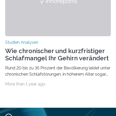
derzeitigen Verbreitungsgebiets bis zum Jahr 2100
voraus – bedingt durch kürzere…
Studien Analysen
Wie chronischer und kurzfristiger
Schlafmangel Ihr Gehirn verändert
Rund 20 bis zu 35 Prozent der Bevölkerung leidet unter
chronischen Schlafstörungen, in höherem Alter sogar
die Hälfte aller Menschen. Fast jeder Jugendliche oder
More than 1 year ago
Erwachsene kennt zudem ein kurzfristiges Schlafdefizit:
ob Party, ein langer Arbeitstag, die Pflege Angehöriger
oder schlicht am Handy verdaddelt – die Möglichkeiten
zu wenig Schlaf zu bekommen sind vielfältig. Jülicher
Forscher:innen konnten in einer aktuellen Metastudie