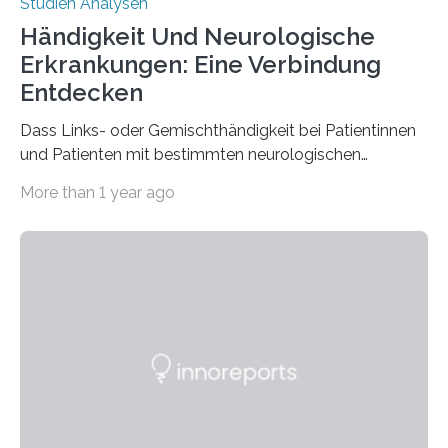
Studien Analysen
Händigkeit Und Neurologische
Erkrankungen: Eine Verbindung
Entdecken
Dass Links- oder Gemischthändigkeit bei Patientinnen
und Patienten mit bestimmten neurologischen
Erkrankungen wie Autismus-Spektrum-Störungen
More than 1 year ago
auffällig häufig vorkommt, ist eine oft berichtete
Beobachtung aus der Praxis. Die Verbindung von
Händigkeit und diesen Erkrankungen liegt
wahrscheinlich darin begründet, dass beide durch
Prozesse in der frühen Hirnentwicklung beeinflusst
werden. Verschiedene Studien untersuchten diesen
Zusammenhang für einzelne Erkrankungen und
konnten ihn mal belegen, mal nicht. Eine Meta-Analyse,
die ein internationales Forschungsteam aus Bochum,
Hamburg, Nimwegen und Athen durchgeführt hat,
zeigt, dass eine abweichende Händigkeit…