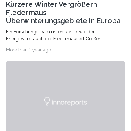
Kürzere Winter Vergrößern
Fledermaus-
Überwinterungsgebiete in Europa
Ein Forschungsteam untersuchte, wie der
Energieverbrauch der Fledermausart Großer
Abendsegler von der Temperatur beeinflusst wird, und
More than 1 year ago
erstellte ein Modell, mit dem sich vorhersagen lässt, in
welchen geographischen Breiten sie den Winterschlaf
überleben und wie sich ihre Überwinterungsgebiete im
Laufe der Zeit verändern könnten. Es zeichnet die
Verschiebung der Überwinterungsgebiete in den letzten
50 Jahren exakt nach und sagt eine weitere
Ausdehnung nach Nordosten um bis zu 14 Prozent des
derzeitigen Verbreitungsgebiets bis zum Jahr 2100
voraus – bedingt durch kürzere…