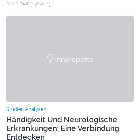
More than 1 year ago
produzierten nach der Gen-Editierung rot
fluoreszierende Spinnenseide. Über ihre Ergebnisse
berichten die Forscher im Fachjournal Angewandte
Chemie. What for? Spinnenseide ist eine der
interessantesten Fasern im Bereich der
Materialwissenschaften: Insbesondere ihr Abseilfaden
ist enorm reißfest, dabei jedoch elastisch, leicht und
biologisch abbaubar. Wenn es gelingt, die Produktion
der Spinnenseide in vivo – im lebenden Tier – zu
beeinflussen und damit Einblicke…
Studien Analysen
Händigkeit Und Neurologische
Erkrankungen: Eine Verbindung
Entdecken