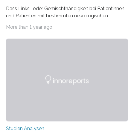
Dass Links- oder Gemischthändigkeit bei Patientinnen
und Patienten mit bestimmten neurologischen
Erkrankungen wie Autismus-Spektrum-Störungen
More than 1 year ago
auffällig häufig vorkommt, ist eine oft berichtete
Beobachtung aus der Praxis. Die Verbindung von
Händigkeit und diesen Erkrankungen liegt
wahrscheinlich darin begründet, dass beide durch
Prozesse in der frühen Hirnentwicklung beeinflusst
werden. Verschiedene Studien untersuchten diesen
Zusammenhang für einzelne Erkrankungen und
konnten ihn mal belegen, mal nicht. Eine Meta-Analyse,
die ein internationales Forschungsteam aus Bochum,
Hamburg, Nimwegen und Athen durchgeführt hat,
zeigt, dass eine abweichende Händigkeit…
Studien Analysen