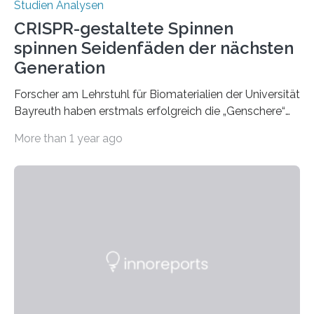
Studien Analysen
CRISPR-gestaltete Spinnen
spinnen Seidenfäden der nächsten
Generation
Forscher am Lehrstuhl für Biomaterialien der Universität
Bayreuth haben erstmals erfolgreich die „Genschere“
CRISPR-Cas9 bei Spinnen eingesetzt. Die Spinnen
More than 1 year ago
produzierten nach der Gen-Editierung rot
fluoreszierende Spinnenseide. Über ihre Ergebnisse
berichten die Forscher im Fachjournal Angewandte
Chemie. What for? Spinnenseide ist eine der
interessantesten Fasern im Bereich der
Materialwissenschaften: Insbesondere ihr Abseilfaden
ist enorm reißfest, dabei jedoch elastisch, leicht und
biologisch abbaubar. Wenn es gelingt, die Produktion
der Spinnenseide in vivo – im lebenden Tier – zu
beeinflussen und damit Einblicke…