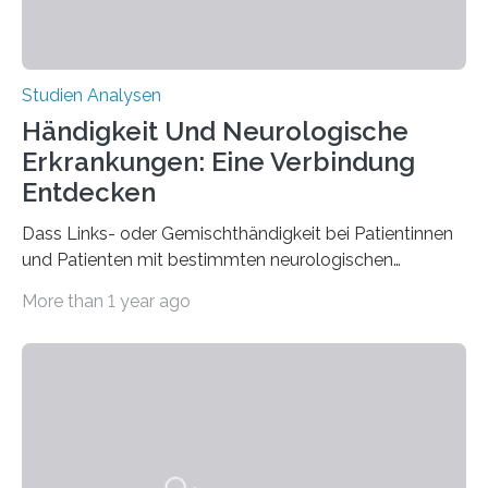
Studien Analysen
Händigkeit Und Neurologische
Erkrankungen: Eine Verbindung
Entdecken
Dass Links- oder Gemischthändigkeit bei Patientinnen
und Patienten mit bestimmten neurologischen
Erkrankungen wie Autismus-Spektrum-Störungen
More than 1 year ago
auffällig häufig vorkommt, ist eine oft berichtete
Beobachtung aus der Praxis. Die Verbindung von
Händigkeit und diesen Erkrankungen liegt
wahrscheinlich darin begründet, dass beide durch
Prozesse in der frühen Hirnentwicklung beeinflusst
werden. Verschiedene Studien untersuchten diesen
Zusammenhang für einzelne Erkrankungen und