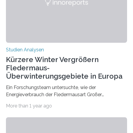
konnten ihn mal belegen, mal nicht. Eine Meta-Analyse,
die ein internationales Forschungsteam aus Bochum,
Hamburg, Nimwegen und Athen durchgeführt hat,
zeigt, dass eine abweichende Händigkeit…
Studien Analysen
Kürzere Winter Vergrößern
Fledermaus-
Überwinterungsgebiete in Europa
Ein Forschungsteam untersuchte, wie der
Energieverbrauch der Fledermausart Großer
Abendsegler von der Temperatur beeinflusst wird, und
More than 1 year ago
erstellte ein Modell, mit dem sich vorhersagen lässt, in
welchen geographischen Breiten sie den Winterschlaf
überleben und wie sich ihre Überwinterungsgebiete im
Laufe der Zeit verändern könnten. Es zeichnet die