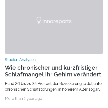
Verschiebung der Überwinterungsgebiete in den letzten
50 Jahren exakt nach und sagt eine weitere
Ausdehnung nach Nordosten um bis zu 14 Prozent des
derzeitigen Verbreitungsgebiets bis zum Jahr 2100
voraus – bedingt durch kürzere…
Studien Analysen
Wie chronischer und kurzfristiger
Schlafmangel Ihr Gehirn verändert
Rund 20 bis zu 35 Prozent der Bevölkerung leidet unter
chronischen Schlafstörungen, in höherem Alter sogar
die Hälfte aller Menschen. Fast jeder Jugendliche oder
More than 1 year ago
Erwachsene kennt zudem ein kurzfristiges Schlafdefizit:
ob Party, ein langer Arbeitstag, die Pflege Angehöriger