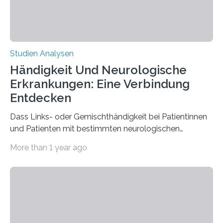
Studien Analysen
Händigkeit Und Neurologische
Erkrankungen: Eine Verbindung
Entdecken
Dass Links- oder Gemischthändigkeit bei Patientinnen
und Patienten mit bestimmten neurologischen
Erkrankungen wie Autismus-Spektrum-Störungen
More than 1 year ago
auffällig häufig vorkommt, ist eine oft berichtete
Beobachtung aus der Praxis. Die Verbindung von
Händigkeit und diesen Erkrankungen liegt
wahrscheinlich darin begründet, dass beide durch
Prozesse in der frühen Hirnentwicklung beeinflusst
werden. Verschiedene Studien untersuchten diesen