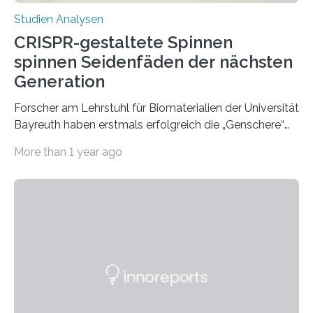
Studien Analysen
CRISPR-gestaltete Spinnen
spinnen Seidenfäden der nächsten
Generation
Forscher am Lehrstuhl für Biomaterialien der Universität
Bayreuth haben erstmals erfolgreich die „Genschere“
CRISPR-Cas9 bei Spinnen eingesetzt. Die Spinnen
More than 1 year ago
produzierten nach der Gen-Editierung rot
fluoreszierende Spinnenseide. Über ihre Ergebnisse
berichten die Forscher im Fachjournal Angewandte
Chemie. What for? Spinnenseide ist eine der
interessantesten Fasern im Bereich der
Materialwissenschaften: Insbesondere ihr Abseilfaden
ist enorm reißfest, dabei jedoch elastisch, leicht und
biologisch abbaubar. Wenn es gelingt, die Produktion
der Spinnenseide in vivo – im lebenden Tier – zu
beeinflussen und damit Einblicke…