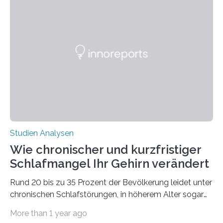
Laufe der Zeit verändern könnten. Es zeichnet die
Verschiebung der Überwinterungsgebiete in den letzten
50 Jahren exakt nach und sagt eine weitere
Ausdehnung nach Nordosten um bis zu 14 Prozent des
derzeitigen Verbreitungsgebiets bis zum Jahr 2100
voraus – bedingt durch kürzere…
Studien Analysen
Wie chronischer und kurzfristiger
Schlafmangel Ihr Gehirn verändert
Rund 20 bis zu 35 Prozent der Bevölkerung leidet unter
chronischen Schlafstörungen, in höherem Alter sogar
die Hälfte aller Menschen. Fast jeder Jugendliche oder
More than 1 year ago
Erwachsene kennt zudem ein kurzfristiges Schlafdefizit: