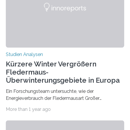
Zusammenhang für einzelne Erkrankungen und
konnten ihn mal belegen, mal nicht. Eine Meta-Analyse,
die ein internationales Forschungsteam aus Bochum,
Hamburg, Nimwegen und Athen durchgeführt hat,
zeigt, dass eine abweichende Händigkeit…
Studien Analysen
Kürzere Winter Vergrößern
Fledermaus-
Überwinterungsgebiete in Europa
Ein Forschungsteam untersuchte, wie der
Energieverbrauch der Fledermausart Großer
Abendsegler von der Temperatur beeinflusst wird, und
More than 1 year ago
erstellte ein Modell, mit dem sich vorhersagen lässt, in
welchen geographischen Breiten sie den Winterschlaf
überleben und wie sich ihre Überwinterungsgebiete im