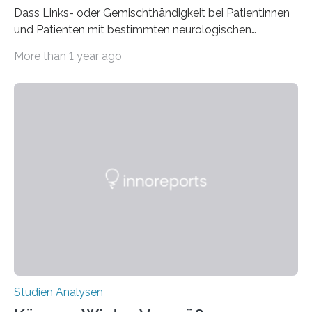
Dass Links- oder Gemischthändigkeit bei Patientinnen
und Patienten mit bestimmten neurologischen
Erkrankungen wie Autismus-Spektrum-Störungen
More than 1 year ago
auffällig häufig vorkommt, ist eine oft berichtete
Beobachtung aus der Praxis. Die Verbindung von
Händigkeit und diesen Erkrankungen liegt
wahrscheinlich darin begründet, dass beide durch
Prozesse in der frühen Hirnentwicklung beeinflusst
werden. Verschiedene Studien untersuchten diesen
Zusammenhang für einzelne Erkrankungen und
konnten ihn mal belegen, mal nicht. Eine Meta-Analyse,
die ein internationales Forschungsteam aus Bochum,
Hamburg, Nimwegen und Athen durchgeführt hat,
zeigt, dass eine abweichende Händigkeit…
Studien Analysen