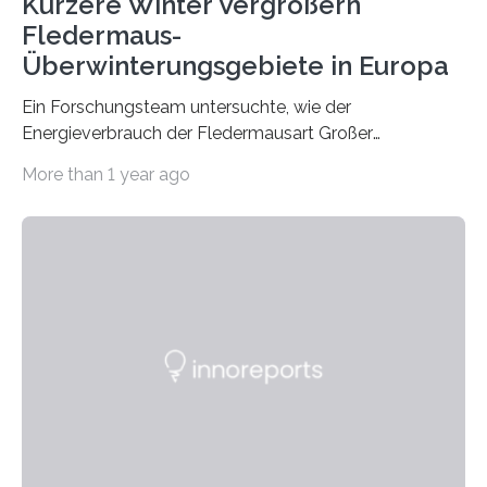
Kürzere Winter Vergrößern
Fledermaus-
Überwinterungsgebiete in Europa
Ein Forschungsteam untersuchte, wie der
Energieverbrauch der Fledermausart Großer
Abendsegler von der Temperatur beeinflusst wird, und
More than 1 year ago
erstellte ein Modell, mit dem sich vorhersagen lässt, in
welchen geographischen Breiten sie den Winterschlaf
überleben und wie sich ihre Überwinterungsgebiete im
Laufe der Zeit verändern könnten. Es zeichnet die
Verschiebung der Überwinterungsgebiete in den letzten
50 Jahren exakt nach und sagt eine weitere
Ausdehnung nach Nordosten um bis zu 14 Prozent des
derzeitigen Verbreitungsgebiets bis zum Jahr 2100
voraus – bedingt durch kürzere…