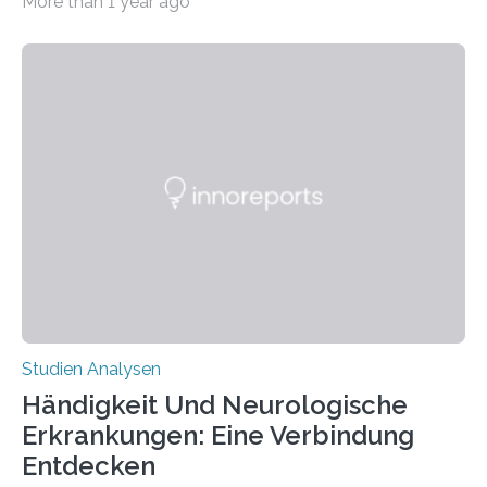
More than 1 year ago
produzierten nach der Gen-Editierung rot
fluoreszierende Spinnenseide. Über ihre Ergebnisse
berichten die Forscher im Fachjournal Angewandte
Chemie. What for? Spinnenseide ist eine der
interessantesten Fasern im Bereich der
Materialwissenschaften: Insbesondere ihr Abseilfaden
ist enorm reißfest, dabei jedoch elastisch, leicht und
biologisch abbaubar. Wenn es gelingt, die Produktion
der Spinnenseide in vivo – im lebenden Tier – zu
beeinflussen und damit Einblicke…
Studien Analysen
Händigkeit Und Neurologische
Erkrankungen: Eine Verbindung
Entdecken