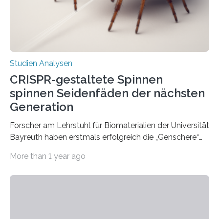
Studien Analysen
CRISPR-gestaltete Spinnen
spinnen Seidenfäden der nächsten
Generation
Forscher am Lehrstuhl für Biomaterialien der Universität
Bayreuth haben erstmals erfolgreich die „Genschere“
CRISPR-Cas9 bei Spinnen eingesetzt. Die Spinnen
More than 1 year ago
produzierten nach der Gen-Editierung rot
fluoreszierende Spinnenseide. Über ihre Ergebnisse
berichten die Forscher im Fachjournal Angewandte
Chemie. What for? Spinnenseide ist eine der
interessantesten Fasern im Bereich der