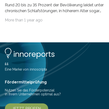
Rund 20 bis zu 35 Prozent der Bevölkerung leidet unter
chronischen Schlafstörungen, in höherem Alter sogar
die Hälfte aller Menschen. Fast jeder Jugendliche oder
More than 1 year ago
Erwachsene kennt zudem ein kurzfristiges Schlafdefizit:
ob Party, ein langer Arbeitstag, die Pflege Angehöriger
oder schlicht am Handy verdaddelt – die Möglichkeiten
zu wenig Schlaf zu bekommen sind vielfältig. Jülicher
Forscher:innen konnten in einer aktuellen Metastudie
zeigen, dass sich die jeweils beteiligten Gehirnregionen
deutlich unterscheiden. Die Ergebnisse der Studie
wurden im Fachmagazin JAMA Psychiatry
veröffentlicht. „Schlechter…
Eine Marke von innoscripta
Fördermittelprüfung
Nutzen Sie das Förderpotenzial
in Ihrem Unternehmen optimal aus?
JETZT PRÜFEN