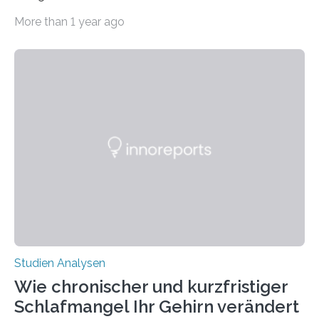
Abendsegler von der Temperatur beeinflusst wird, und
More than 1 year ago
erstellte ein Modell, mit dem sich vorhersagen lässt, in
welchen geographischen Breiten sie den Winterschlaf
überleben und wie sich ihre Überwinterungsgebiete im
Laufe der Zeit verändern könnten. Es zeichnet die
Verschiebung der Überwinterungsgebiete in den letzten
50 Jahren exakt nach und sagt eine weitere
Ausdehnung nach Nordosten um bis zu 14 Prozent des
derzeitigen Verbreitungsgebiets bis zum Jahr 2100
voraus – bedingt durch kürzere…
Studien Analysen
Wie chronischer und kurzfristiger
Schlafmangel Ihr Gehirn verändert