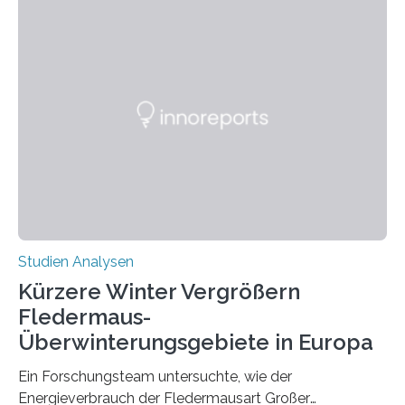
Händigkeit und diesen Erkrankungen liegt
wahrscheinlich darin begründet, dass beide durch
Prozesse in der frühen Hirnentwicklung beeinflusst
werden. Verschiedene Studien untersuchten diesen
Zusammenhang für einzelne Erkrankungen und
konnten ihn mal belegen, mal nicht. Eine Meta-Analyse,
die ein internationales Forschungsteam aus Bochum,
Hamburg, Nimwegen und Athen durchgeführt hat,
zeigt, dass eine abweichende Händigkeit…
Studien Analysen
Kürzere Winter Vergrößern
Fledermaus-
Überwinterungsgebiete in Europa
Ein Forschungsteam untersuchte, wie der
Energieverbrauch der Fledermausart Großer