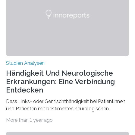
Materialwissenschaften: Insbesondere ihr Abseilfaden
ist enorm reißfest, dabei jedoch elastisch, leicht und
biologisch abbaubar. Wenn es gelingt, die Produktion
der Spinnenseide in vivo – im lebenden Tier – zu
beeinflussen und damit Einblicke…
Studien Analysen
Händigkeit Und Neurologische
Erkrankungen: Eine Verbindung
Entdecken
Dass Links- oder Gemischthändigkeit bei Patientinnen
und Patienten mit bestimmten neurologischen
Erkrankungen wie Autismus-Spektrum-Störungen
More than 1 year ago
auffällig häufig vorkommt, ist eine oft berichtete
Beobachtung aus der Praxis. Die Verbindung von