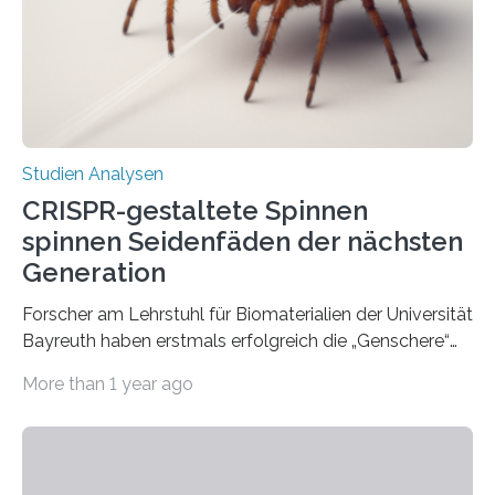
Studien Analysen
CRISPR-gestaltete Spinnen
spinnen Seidenfäden der nächsten
Generation
Forscher am Lehrstuhl für Biomaterialien der Universität
Bayreuth haben erstmals erfolgreich die „Genschere“
CRISPR-Cas9 bei Spinnen eingesetzt. Die Spinnen
More than 1 year ago
produzierten nach der Gen-Editierung rot
fluoreszierende Spinnenseide. Über ihre Ergebnisse
berichten die Forscher im Fachjournal Angewandte
Chemie. What for? Spinnenseide ist eine der