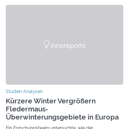
Beobachtung aus der Praxis. Die Verbindung von
Händigkeit und diesen Erkrankungen liegt
wahrscheinlich darin begründet, dass beide durch
Prozesse in der frühen Hirnentwicklung beeinflusst
werden. Verschiedene Studien untersuchten diesen
Zusammenhang für einzelne Erkrankungen und
konnten ihn mal belegen, mal nicht. Eine Meta-Analyse,
die ein internationales Forschungsteam aus Bochum,
Hamburg, Nimwegen und Athen durchgeführt hat,
zeigt, dass eine abweichende Händigkeit…
Studien Analysen
Kürzere Winter Vergrößern
Fledermaus-
Überwinterungsgebiete in Europa
Ein Forschungsteam untersuchte, wie der