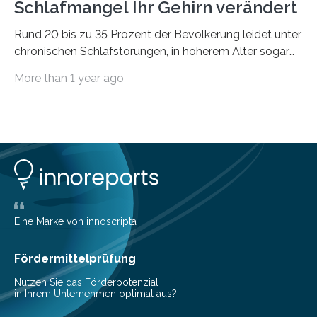
Schlafmangel Ihr Gehirn verändert
Rund 20 bis zu 35 Prozent der Bevölkerung leidet unter
chronischen Schlafstörungen, in höherem Alter sogar
die Hälfte aller Menschen. Fast jeder Jugendliche oder
More than 1 year ago
Erwachsene kennt zudem ein kurzfristiges Schlafdefizit:
ob Party, ein langer Arbeitstag, die Pflege Angehöriger
oder schlicht am Handy verdaddelt – die Möglichkeiten
zu wenig Schlaf zu bekommen sind vielfältig. Jülicher
Forscher:innen konnten in einer aktuellen Metastudie
zeigen, dass sich die jeweils beteiligten Gehirnregionen
deutlich unterscheiden. Die Ergebnisse der Studie
wurden im Fachmagazin JAMA Psychiatry
veröffentlicht. „Schlechter…
Eine Marke von innoscripta
Fördermittelprüfung
Nutzen Sie das Förderpotenzial
in Ihrem Unternehmen optimal aus?