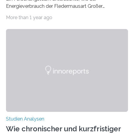
Energieverbrauch der Fledermausart Großer
Abendsegler von der Temperatur beeinflusst wird, und
More than 1 year ago
erstellte ein Modell, mit dem sich vorhersagen lässt, in
welchen geographischen Breiten sie den Winterschlaf
überleben und wie sich ihre Überwinterungsgebiete im
Laufe der Zeit verändern könnten. Es zeichnet die
Verschiebung der Überwinterungsgebiete in den letzten
50 Jahren exakt nach und sagt eine weitere
Ausdehnung nach Nordosten um bis zu 14 Prozent des
derzeitigen Verbreitungsgebiets bis zum Jahr 2100
voraus – bedingt durch kürzere…
Studien Analysen
Wie chronischer und kurzfristiger