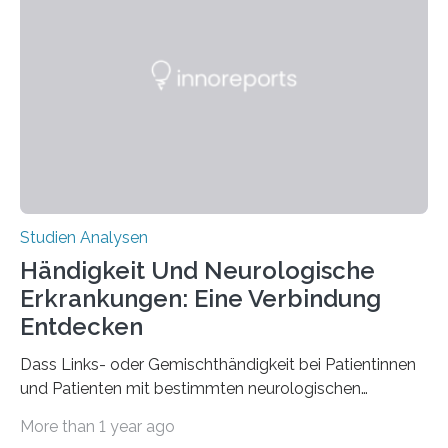
interessantesten Fasern im Bereich der
Materialwissenschaften: Insbesondere ihr Abseilfaden
ist enorm reißfest, dabei jedoch elastisch, leicht und
biologisch abbaubar. Wenn es gelingt, die Produktion
der Spinnenseide in vivo – im lebenden Tier – zu
beeinflussen und damit Einblicke…
Studien Analysen
Händigkeit Und Neurologische
Erkrankungen: Eine Verbindung
Entdecken
Dass Links- oder Gemischthändigkeit bei Patientinnen
und Patienten mit bestimmten neurologischen
Erkrankungen wie Autismus-Spektrum-Störungen
More than 1 year ago
auffällig häufig vorkommt, ist eine oft berichtete