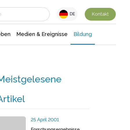
 Leben
Medien & Ereignisse
Interdisziplinäre Forschung
Veranstaltungsnachrichten
n Chemie
Gesellschaftswissenschaften
Kontakt
DE
eben
Medien & Ereignisse
Bildung
Meistgelesene
Artikel
25 April 2001
Forschungsergebnisse