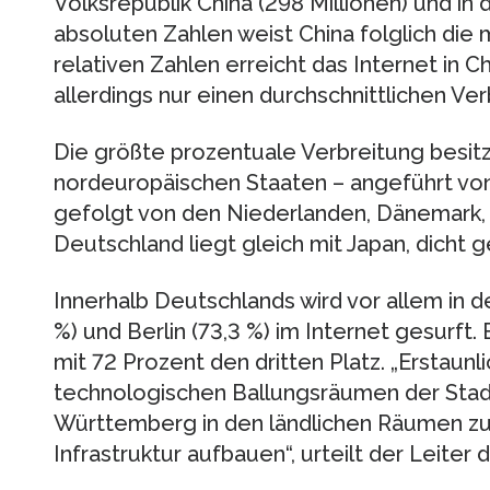
Volksrepublik China (298 Millionen) und in d
absoluten Zahlen weist China folglich die 
relativen Zahlen erreicht das Internet in C
allerdings nur einen durchschnittlichen Ve
Die größte prozentuale Verbreitung besitzt
nordeuropäischen Staaten – angeführt vo
gefolgt von den Niederlanden, Dänemark,
Deutschland liegt gleich mit Japan, dicht 
Innerhalb Deutschlands wird vor allem in 
%) und Berlin (73,3 %) im Internet gesurf
mit 72 Prozent den dritten Platz. „Erstaun
technologischen Ballungsräumen der Sta
Württemberg in den ländlichen Räumen z
Infrastruktur aufbauen“, urteilt der Leiter d