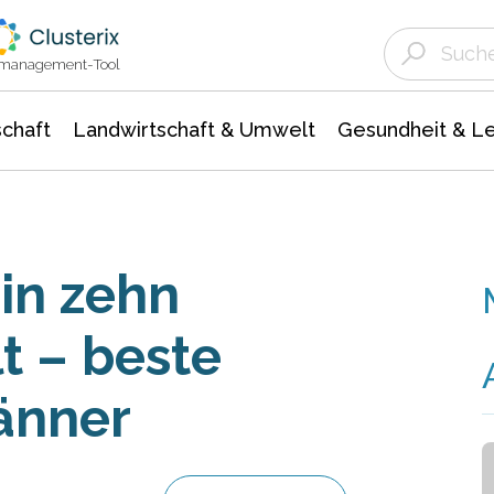
Landwirtschaft & Umwelt
Gesundheit &
Agrar- Forstwissenschaften
Unternehmensmeldungen
Biowissenschafte
Ökologie Umwelt- Naturschutz
ktmanagement-Tool
chaft
Landwirtschaft & Umwelt
Gesundheit & L
in zehn
t – beste
änner