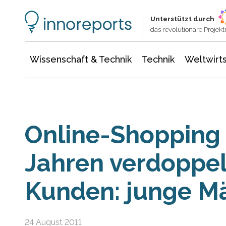
Wissenschaft & Technik
Informationstechnologie
Energie & Elektrotechnik
Unterstützt durch
das revolutionäre Proje
Wissenschaft & Technik
Technik
Weltwirts
Online-Shopping 
Jahren verdoppel
Kunden: junge M
24 August 2011