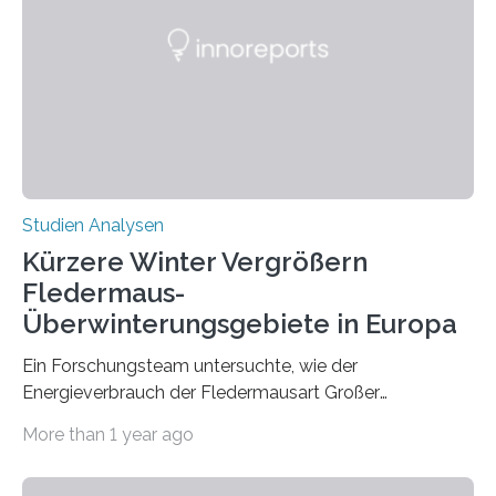
Zusammenhang für einzelne Erkrankungen und
konnten ihn mal belegen, mal nicht. Eine Meta-Analyse,
die ein internationales Forschungsteam aus Bochum,
Hamburg, Nimwegen und Athen durchgeführt hat,
zeigt, dass eine abweichende Händigkeit…
Studien Analysen
Kürzere Winter Vergrößern
Fledermaus-
Überwinterungsgebiete in Europa
Ein Forschungsteam untersuchte, wie der
Energieverbrauch der Fledermausart Großer
Abendsegler von der Temperatur beeinflusst wird, und
More than 1 year ago
erstellte ein Modell, mit dem sich vorhersagen lässt, in
welchen geographischen Breiten sie den Winterschlaf