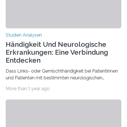
beeinflussen und damit Einblicke…
Studien Analysen
Händigkeit Und Neurologische
Erkrankungen: Eine Verbindung
Entdecken
Dass Links- oder Gemischthändigkeit bei Patientinnen
und Patienten mit bestimmten neurologischen
Erkrankungen wie Autismus-Spektrum-Störungen
More than 1 year ago
auffällig häufig vorkommt, ist eine oft berichtete
Beobachtung aus der Praxis. Die Verbindung von
Händigkeit und diesen Erkrankungen liegt
wahrscheinlich darin begründet, dass beide durch
Prozesse in der frühen Hirnentwicklung beeinflusst
werden. Verschiedene Studien untersuchten diesen