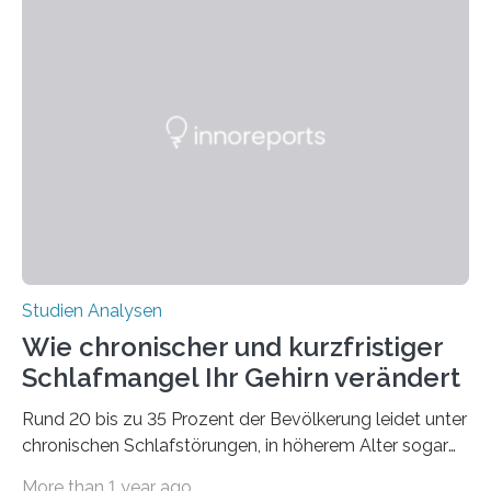
überleben und wie sich ihre Überwinterungsgebiete im
Laufe der Zeit verändern könnten. Es zeichnet die
Verschiebung der Überwinterungsgebiete in den letzten
50 Jahren exakt nach und sagt eine weitere
Ausdehnung nach Nordosten um bis zu 14 Prozent des
derzeitigen Verbreitungsgebiets bis zum Jahr 2100
voraus – bedingt durch kürzere…
Studien Analysen
Wie chronischer und kurzfristiger
Schlafmangel Ihr Gehirn verändert
Rund 20 bis zu 35 Prozent der Bevölkerung leidet unter
chronischen Schlafstörungen, in höherem Alter sogar
die Hälfte aller Menschen. Fast jeder Jugendliche oder
More than 1 year ago