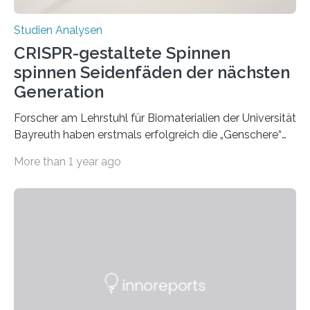
Studien Analysen
CRISPR-gestaltete Spinnen
spinnen Seidenfäden der nächsten
Generation
Forscher am Lehrstuhl für Biomaterialien der Universität
Bayreuth haben erstmals erfolgreich die „Genschere“
CRISPR-Cas9 bei Spinnen eingesetzt. Die Spinnen
More than 1 year ago
produzierten nach der Gen-Editierung rot
fluoreszierende Spinnenseide. Über ihre Ergebnisse
berichten die Forscher im Fachjournal Angewandte
Chemie. What for? Spinnenseide ist eine der
interessantesten Fasern im Bereich der
Materialwissenschaften: Insbesondere ihr Abseilfaden
ist enorm reißfest, dabei jedoch elastisch, leicht und
biologisch abbaubar. Wenn es gelingt, die Produktion
der Spinnenseide in vivo – im lebenden Tier – zu