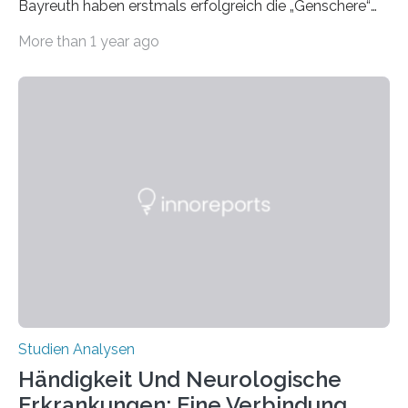
Bayreuth haben erstmals erfolgreich die „Genschere“
CRISPR-Cas9 bei Spinnen eingesetzt. Die Spinnen
More than 1 year ago
produzierten nach der Gen-Editierung rot
fluoreszierende Spinnenseide. Über ihre Ergebnisse
berichten die Forscher im Fachjournal Angewandte
Chemie. What for? Spinnenseide ist eine der
interessantesten Fasern im Bereich der
Materialwissenschaften: Insbesondere ihr Abseilfaden
ist enorm reißfest, dabei jedoch elastisch, leicht und
biologisch abbaubar. Wenn es gelingt, die Produktion
der Spinnenseide in vivo – im lebenden Tier – zu
beeinflussen und damit Einblicke…
Studien Analysen
Händigkeit Und Neurologische
Erkrankungen: Eine Verbindung