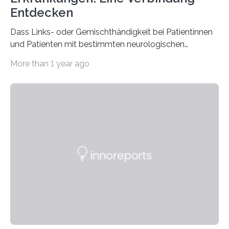
Entdecken
Dass Links- oder Gemischthändigkeit bei Patientinnen
und Patienten mit bestimmten neurologischen
Erkrankungen wie Autismus-Spektrum-Störungen
More than 1 year ago
auffällig häufig vorkommt, ist eine oft berichtete
Beobachtung aus der Praxis. Die Verbindung von
Händigkeit und diesen Erkrankungen liegt
wahrscheinlich darin begründet, dass beide durch
Prozesse in der frühen Hirnentwicklung beeinflusst
werden. Verschiedene Studien untersuchten diesen
Zusammenhang für einzelne Erkrankungen und
konnten ihn mal belegen, mal nicht. Eine Meta-Analyse,
die ein internationales Forschungsteam aus Bochum,
Hamburg, Nimwegen und Athen durchgeführt hat,
zeigt, dass eine abweichende Händigkeit…