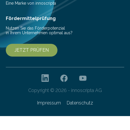
veröffentlicht. „Schlechter…
Eine Marke von innoscripta
Fördermittelprüfung
Nutzen Sie das Förderpotenzial
in Ihrem Unternehmen optimal aus?
JETZT PRÜFEN
Copyright © 2026 - innoscripta AG
Impressum
Datenschutz