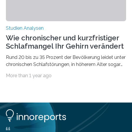
Studien Analysen
Wie chronischer und kurzfristiger
Schlafmangel Ihr Gehirn verändert
Rund 20 bis zu 35 Prozent der Bevölkerung leidet unter
chronischen Schlafstörungen, in höherem Alter sogar
die Hälfte aller Menschen. Fast jeder Jugendliche oder
More than 1 year ago
Erwachsene kennt zudem ein kurzfristiges Schlafdefizit:
ob Party, ein langer Arbeitstag, die Pflege Angehöriger
oder schlicht am Handy verdaddelt – die Möglichkeiten
zu wenig Schlaf zu bekommen sind vielfältig. Jülicher
Forscher:innen konnten in einer aktuellen Metastudie
zeigen, dass sich die jeweils beteiligten Gehirnregionen
deutlich unterscheiden. Die Ergebnisse der Studie
wurden im Fachmagazin JAMA Psychiatry