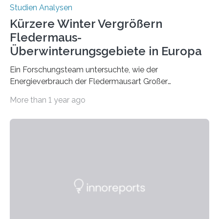
Studien Analysen
Kürzere Winter Vergrößern
Fledermaus-
Überwinterungsgebiete in Europa
Ein Forschungsteam untersuchte, wie der
Energieverbrauch der Fledermausart Großer
Abendsegler von der Temperatur beeinflusst wird, und
More than 1 year ago
erstellte ein Modell, mit dem sich vorhersagen lässt, in
welchen geographischen Breiten sie den Winterschlaf
überleben und wie sich ihre Überwinterungsgebiete im
Laufe der Zeit verändern könnten. Es zeichnet die
Verschiebung der Überwinterungsgebiete in den letzten
50 Jahren exakt nach und sagt eine weitere
Ausdehnung nach Nordosten um bis zu 14 Prozent des
derzeitigen Verbreitungsgebiets bis zum Jahr 2100
voraus – bedingt durch kürzere…