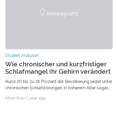
50 Jahren exakt nach und sagt eine weitere
Ausdehnung nach Nordosten um bis zu 14 Prozent des
derzeitigen Verbreitungsgebiets bis zum Jahr 2100
voraus – bedingt durch kürzere…
Studien Analysen
Wie chronischer und kurzfristiger
Schlafmangel Ihr Gehirn verändert
Rund 20 bis zu 35 Prozent der Bevölkerung leidet unter
chronischen Schlafstörungen, in höherem Alter sogar
die Hälfte aller Menschen. Fast jeder Jugendliche oder
More than 1 year ago
Erwachsene kennt zudem ein kurzfristiges Schlafdefizit:
ob Party, ein langer Arbeitstag, die Pflege Angehöriger
oder schlicht am Handy verdaddelt – die Möglichkeiten