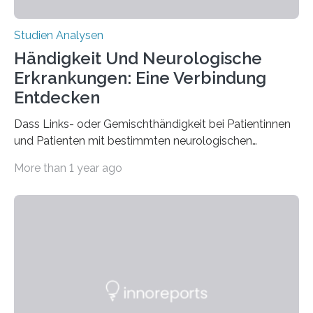
Studien Analysen
Händigkeit Und Neurologische
Erkrankungen: Eine Verbindung
Entdecken
Dass Links- oder Gemischthändigkeit bei Patientinnen
und Patienten mit bestimmten neurologischen
Erkrankungen wie Autismus-Spektrum-Störungen
More than 1 year ago
auffällig häufig vorkommt, ist eine oft berichtete
Beobachtung aus der Praxis. Die Verbindung von
Händigkeit und diesen Erkrankungen liegt
wahrscheinlich darin begründet, dass beide durch
Prozesse in der frühen Hirnentwicklung beeinflusst
werden. Verschiedene Studien untersuchten diesen
Zusammenhang für einzelne Erkrankungen und
konnten ihn mal belegen, mal nicht. Eine Meta-Analyse,
die ein internationales Forschungsteam aus Bochum,