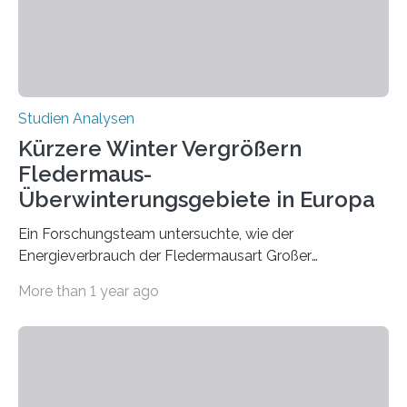
Hamburg, Nimwegen und Athen durchgeführt hat,
zeigt, dass eine abweichende Händigkeit…
Studien Analysen
Kürzere Winter Vergrößern
Fledermaus-
Überwinterungsgebiete in Europa
Ein Forschungsteam untersuchte, wie der
Energieverbrauch der Fledermausart Großer
Abendsegler von der Temperatur beeinflusst wird, und
More than 1 year ago
erstellte ein Modell, mit dem sich vorhersagen lässt, in
welchen geographischen Breiten sie den Winterschlaf
überleben und wie sich ihre Überwinterungsgebiete im
Laufe der Zeit verändern könnten. Es zeichnet die
Verschiebung der Überwinterungsgebiete in den letzten