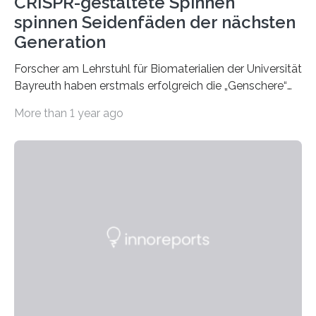
CRISPR-gestaltete Spinnen
spinnen Seidenfäden der nächsten
Generation
Forscher am Lehrstuhl für Biomaterialien der Universität
Bayreuth haben erstmals erfolgreich die „Genschere“
CRISPR-Cas9 bei Spinnen eingesetzt. Die Spinnen
More than 1 year ago
produzierten nach der Gen-Editierung rot
fluoreszierende Spinnenseide. Über ihre Ergebnisse
berichten die Forscher im Fachjournal Angewandte
Chemie. What for? Spinnenseide ist eine der
interessantesten Fasern im Bereich der
Materialwissenschaften: Insbesondere ihr Abseilfaden
ist enorm reißfest, dabei jedoch elastisch, leicht und
biologisch abbaubar. Wenn es gelingt, die Produktion
der Spinnenseide in vivo – im lebenden Tier – zu
beeinflussen und damit Einblicke…