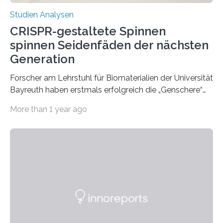
Studien Analysen
CRISPR-gestaltete Spinnen
spinnen Seidenfäden der nächsten
Generation
Forscher am Lehrstuhl für Biomaterialien der Universität
Bayreuth haben erstmals erfolgreich die „Genschere“
CRISPR-Cas9 bei Spinnen eingesetzt. Die Spinnen
More than 1 year ago
produzierten nach der Gen-Editierung rot
fluoreszierende Spinnenseide. Über ihre Ergebnisse
berichten die Forscher im Fachjournal Angewandte
Chemie. What for? Spinnenseide ist eine der
interessantesten Fasern im Bereich der
Materialwissenschaften: Insbesondere ihr Abseilfaden
ist enorm reißfest, dabei jedoch elastisch, leicht und
biologisch abbaubar. Wenn es gelingt, die Produktion
der Spinnenseide in vivo – im lebenden Tier – zu
beeinflussen und damit Einblicke…