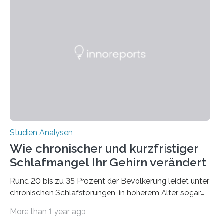
Laufe der Zeit verändern könnten. Es zeichnet die
Verschiebung der Überwinterungsgebiete in den letzten
50 Jahren exakt nach und sagt eine weitere
Ausdehnung nach Nordosten um bis zu 14 Prozent des
derzeitigen Verbreitungsgebiets bis zum Jahr 2100
voraus – bedingt durch kürzere…
Studien Analysen
Wie chronischer und kurzfristiger
Schlafmangel Ihr Gehirn verändert
Rund 20 bis zu 35 Prozent der Bevölkerung leidet unter
chronischen Schlafstörungen, in höherem Alter sogar
die Hälfte aller Menschen. Fast jeder Jugendliche oder
More than 1 year ago
Erwachsene kennt zudem ein kurzfristiges Schlafdefizit: