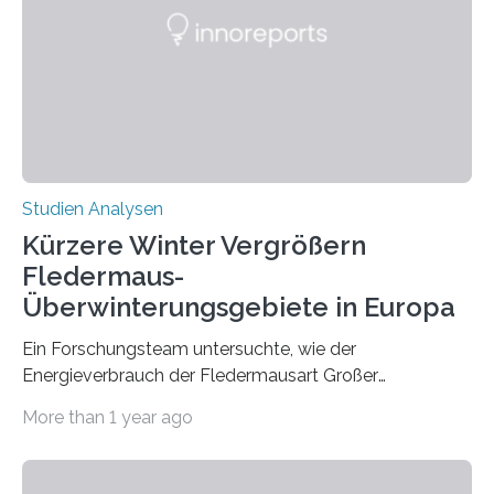
Zusammenhang für einzelne Erkrankungen und
konnten ihn mal belegen, mal nicht. Eine Meta-Analyse,
die ein internationales Forschungsteam aus Bochum,
Hamburg, Nimwegen und Athen durchgeführt hat,
zeigt, dass eine abweichende Händigkeit…
Studien Analysen
Kürzere Winter Vergrößern
Fledermaus-
Überwinterungsgebiete in Europa
Ein Forschungsteam untersuchte, wie der
Energieverbrauch der Fledermausart Großer
Abendsegler von der Temperatur beeinflusst wird, und
More than 1 year ago
erstellte ein Modell, mit dem sich vorhersagen lässt, in
welchen geographischen Breiten sie den Winterschlaf
überleben und wie sich ihre Überwinterungsgebiete im