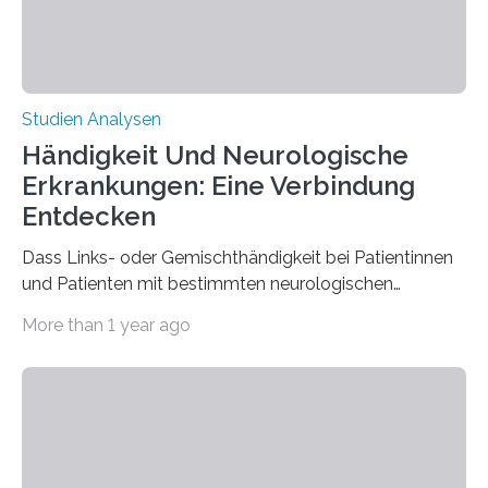
Studien Analysen
Händigkeit Und Neurologische
Erkrankungen: Eine Verbindung
Entdecken
Dass Links- oder Gemischthändigkeit bei Patientinnen
und Patienten mit bestimmten neurologischen
Erkrankungen wie Autismus-Spektrum-Störungen
More than 1 year ago
auffällig häufig vorkommt, ist eine oft berichtete
Beobachtung aus der Praxis. Die Verbindung von
Händigkeit und diesen Erkrankungen liegt
wahrscheinlich darin begründet, dass beide durch
Prozesse in der frühen Hirnentwicklung beeinflusst
werden. Verschiedene Studien untersuchten diesen