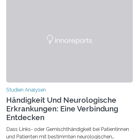
berichten die Forscher im Fachjournal Angewandte
Chemie. What for? Spinnenseide ist eine der
interessantesten Fasern im Bereich der
Materialwissenschaften: Insbesondere ihr Abseilfaden
ist enorm reißfest, dabei jedoch elastisch, leicht und
biologisch abbaubar. Wenn es gelingt, die Produktion
der Spinnenseide in vivo – im lebenden Tier – zu
beeinflussen und damit Einblicke…
Studien Analysen
Händigkeit Und Neurologische
Erkrankungen: Eine Verbindung
Entdecken
Dass Links- oder Gemischthändigkeit bei Patientinnen
und Patienten mit bestimmten neurologischen