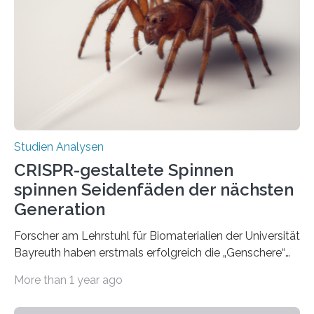
Studien Analysen
CRISPR-gestaltete Spinnen
spinnen Seidenfäden der nächsten
Generation
Forscher am Lehrstuhl für Biomaterialien der Universität
Bayreuth haben erstmals erfolgreich die „Genschere“
CRISPR-Cas9 bei Spinnen eingesetzt. Die Spinnen
More than 1 year ago
produzierten nach der Gen-Editierung rot
fluoreszierende Spinnenseide. Über ihre Ergebnisse