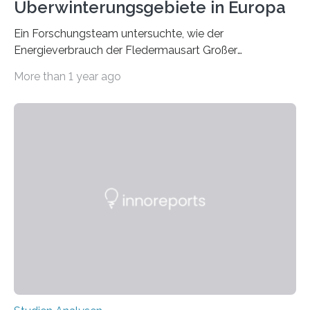
Überwinterungsgebiete in Europa
Ein Forschungsteam untersuchte, wie der
Energieverbrauch der Fledermausart Großer
Abendsegler von der Temperatur beeinflusst wird, und
More than 1 year ago
erstellte ein Modell, mit dem sich vorhersagen lässt, in
welchen geographischen Breiten sie den Winterschlaf
überleben und wie sich ihre Überwinterungsgebiete im
Laufe der Zeit verändern könnten. Es zeichnet die
Verschiebung der Überwinterungsgebiete in den letzten
50 Jahren exakt nach und sagt eine weitere
Ausdehnung nach Nordosten um bis zu 14 Prozent des
derzeitigen Verbreitungsgebiets bis zum Jahr 2100
voraus – bedingt durch kürzere…