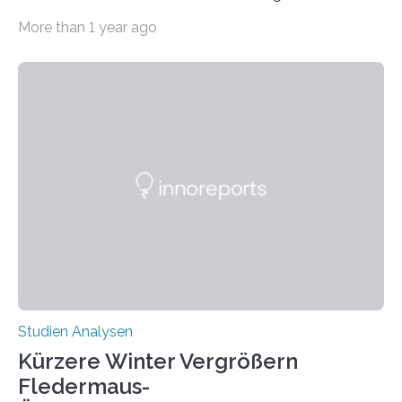
Erkrankungen wie Autismus-Spektrum-Störungen
More than 1 year ago
auffällig häufig vorkommt, ist eine oft berichtete
Beobachtung aus der Praxis. Die Verbindung von
Händigkeit und diesen Erkrankungen liegt
wahrscheinlich darin begründet, dass beide durch
Prozesse in der frühen Hirnentwicklung beeinflusst
werden. Verschiedene Studien untersuchten diesen
Zusammenhang für einzelne Erkrankungen und
konnten ihn mal belegen, mal nicht. Eine Meta-Analyse,
die ein internationales Forschungsteam aus Bochum,
Hamburg, Nimwegen und Athen durchgeführt hat,
zeigt, dass eine abweichende Händigkeit…
Studien Analysen
Kürzere Winter Vergrößern
Fledermaus-