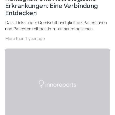
Erkrankungen: Eine Verbindung
Entdecken
Dass Links- oder Gemischthändigkeit bei Patientinnen
und Patienten mit bestimmten neurologischen
Erkrankungen wie Autismus-Spektrum-Störungen
More than 1 year ago
auffällig häufig vorkommt, ist eine oft berichtete
Beobachtung aus der Praxis. Die Verbindung von
Händigkeit und diesen Erkrankungen liegt
wahrscheinlich darin begründet, dass beide durch
Prozesse in der frühen Hirnentwicklung beeinflusst
werden. Verschiedene Studien untersuchten diesen
Zusammenhang für einzelne Erkrankungen und
konnten ihn mal belegen, mal nicht. Eine Meta-Analyse,
die ein internationales Forschungsteam aus Bochum,
Hamburg, Nimwegen und Athen durchgeführt hat,
zeigt, dass eine abweichende Händigkeit…