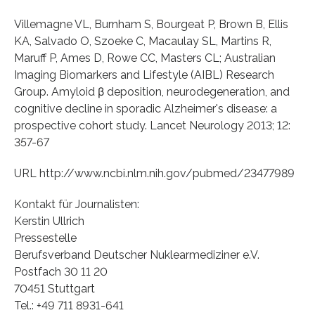
Villemagne VL, Burnham S, Bourgeat P, Brown B, Ellis
KA, Salvado O, Szoeke C, Macaulay SL, Martins R,
Maruff P, Ames D, Rowe CC, Masters CL; Australian
Imaging Biomarkers and Lifestyle (AIBL) Research
Group. Amyloid β deposition, neurodegeneration, and
cognitive decline in sporadic Alzheimer's disease: a
prospective cohort study. Lancet Neurology 2013; 12:
357-67
URL http://www.ncbi.nlm.nih.gov/pubmed/23477989
Kontakt für Journalisten:
Kerstin Ullrich
Pressestelle
Berufsverband Deutscher Nuklearmediziner e.V.
Postfach 30 11 20
70451 Stuttgart
Tel.: +49 711 8931-641