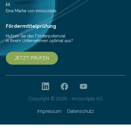
wurden im Fachmagazin JAMA Psychiatry
veröffentlicht. „Schlechter…
Eine Marke von innoscripta
Fördermittelprüfung
Nutzen Sie das Förderpotenzial
in Ihrem Unternehmen optimal aus?
JETZT PRÜFEN
Copyright © 2026 - innoscripta AG
Impressum
Datenschutz