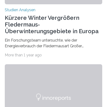
Studien Analysen
Kürzere Winter Vergrößern
Fledermaus-
Überwinterungsgebiete in Europa
Ein Forschungsteam untersuchte, wie der
Energieverbrauch der Fledermausart Großer
Abendsegler von der Temperatur beeinflusst wird, und
More than 1 year ago
erstellte ein Modell, mit dem sich vorhersagen lässt, in
welchen geographischen Breiten sie den Winterschlaf
überleben und wie sich ihre Überwinterungsgebiete im
Laufe der Zeit verändern könnten. Es zeichnet die
Verschiebung der Überwinterungsgebiete in den letzten
50 Jahren exakt nach und sagt eine weitere
Ausdehnung nach Nordosten um bis zu 14 Prozent des
derzeitigen Verbreitungsgebiets bis zum Jahr 2100
voraus – bedingt durch kürzere…