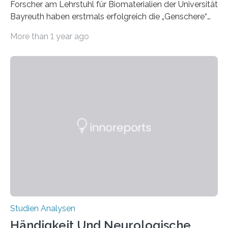
Forscher am Lehrstuhl für Biomaterialien der Universität
Bayreuth haben erstmals erfolgreich die „Genschere“
CRISPR-Cas9 bei Spinnen eingesetzt. Die Spinnen
More than 1 year ago
produzierten nach der Gen-Editierung rot
fluoreszierende Spinnenseide. Über ihre Ergebnisse
berichten die Forscher im Fachjournal Angewandte
Chemie. What for? Spinnenseide ist eine der
interessantesten Fasern im Bereich der
Materialwissenschaften: Insbesondere ihr Abseilfaden
ist enorm reißfest, dabei jedoch elastisch, leicht und
biologisch abbaubar. Wenn es gelingt, die Produktion
der Spinnenseide in vivo – im lebenden Tier – zu
beeinflussen und damit Einblicke…
Studien Analysen
Händigkeit Und Neurologische