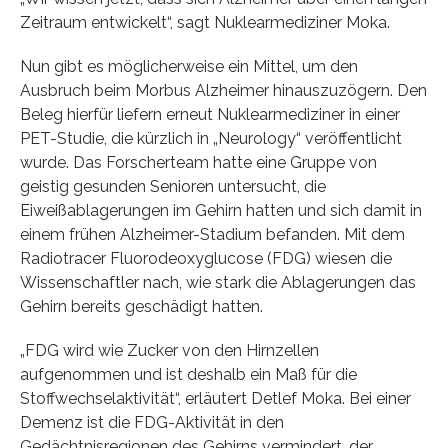
Zeitraum entwickelt“, sagt Nuklearmediziner Moka.
Nun gibt es möglicherweise ein Mittel, um den
Ausbruch beim Morbus Alzheimer hinauszuzögern. Den
Beleg hierfür liefern erneut Nuklearmediziner in einer
PET-Studie, die kürzlich in „Neurology“ veröffentlicht
wurde. Das Forscherteam hatte eine Gruppe von
geistig gesunden Senioren untersucht, die
Eiweißablagerungen im Gehirn hatten und sich damit in
einem frühen Alzheimer-Stadium befanden. Mit dem
Radiotracer Fluorodeoxyglucose (FDG) wiesen die
Wissenschaftler nach, wie stark die Ablagerungen das
Gehirn bereits geschädigt hatten.
„FDG wird wie Zucker von den Hirnzellen
aufgenommen und ist deshalb ein Maß für die
Stoffwechselaktivität“, erläutert Detlef Moka. Bei einer
Demenz ist die FDG-Aktivität in den
Gedächtnisregionen des Gehirns vermindert, der