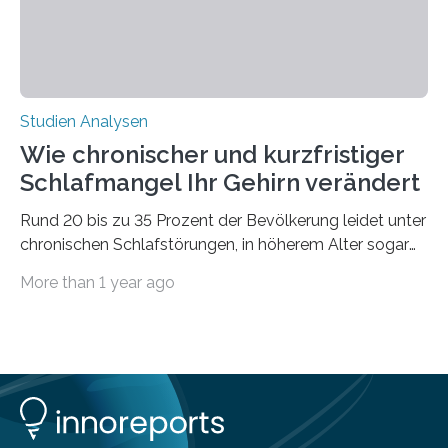
Studien Analysen
Wie chronischer und kurzfristiger
Schlafmangel Ihr Gehirn verändert
Rund 20 bis zu 35 Prozent der Bevölkerung leidet unter
chronischen Schlafstörungen, in höherem Alter sogar
die Hälfte aller Menschen. Fast jeder Jugendliche oder
More than 1 year ago
Erwachsene kennt zudem ein kurzfristiges Schlafdefizit:
ob Party, ein langer Arbeitstag, die Pflege Angehöriger
oder schlicht am Handy verdaddelt – die Möglichkeiten
zu wenig Schlaf zu bekommen sind vielfältig. Jülicher
Forscher:innen konnten in einer aktuellen Metastudie
zeigen, dass sich die jeweils beteiligten Gehirnregionen
deutlich unterscheiden. Die Ergebnisse der Studie